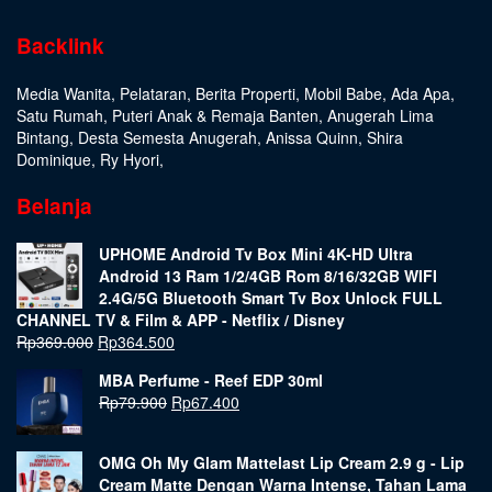
Backlink
Media Wanita
,
Pelataran
,
Berita Properti
,
Mobil Babe
,
Ada Apa
,
Satu Rumah
,
Puteri Anak & Remaja Banten
,
Anugerah Lima
Bintang
,
Desta Semesta Anugerah
,
Anissa Quinn
,
Shira
Dominique
,
Ry Hyori
,
Belanja
UPHOME Android Tv Box Mini 4K-HD Ultra
Android 13 Ram 1/2/4GB Rom 8/16/32GB WIFI
2.4G/5G Bluetooth Smart Tv Box Unlock FULL
CHANNEL TV & Film & APP - Netflix / Disney
Rp
369.000
Rp
364.500
MBA Perfume - Reef EDP 30ml
Rp
79.900
Rp
67.400
OMG Oh My Glam Mattelast Lip Cream 2.9 g - Lip
Cream Matte Dengan Warna Intense, Tahan Lama