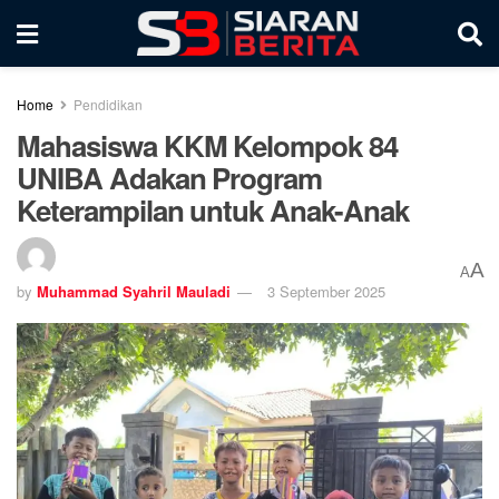
Home
Pendidikan
Mahasiswa KKM Kelompok 84
UNIBA Adakan Program
Keterampilan untuk Anak-Anak
A
A
by
Muhammad Syahril Mauladi
3 September 2025