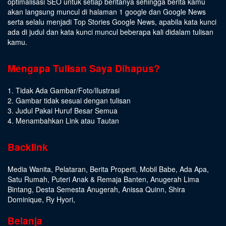
optimalisasi SEO untuk setiap beritanya sehingga berita kamu
akan langsung muncul di halaman 1 google dan Google News
serta selalu menjadi Top Stories Google News, apabila kata kunci
ada di judul dan kata kunci muncul beberapa kali didalam tulisan
kamu.
Mengapa Tulisan Saya Dihapus?
1. Tidak Ada Gambar/Foto/Ilustrasi
2. Gambar tidak sesuai dengan tulisan
3. Judul Pakai Huruf Besar Semua
4. Menambahkan Link atau Tautan
Backlink
Media Wanita
,
Pelataran
,
Berita Properti
,
Mobil Babe
,
Ada Apa
,
Satu Rumah
,
Puteri Anak & Remaja Banten
,
Anugerah Lima
Bintang
,
Desta Semesta Anugerah
,
Anissa Quinn
,
Shira
Dominique
,
Ry Hyori
,
Belanja