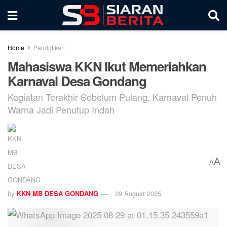
Home
Pendidikan
Mahasiswa KKN Ikut Memeriahkan
Karnaval Desa Gondang
Kegiatan Terakhir Sebelum Pulang, Karnaval Penuh
Warna Jadi Penutup Indah
A
A
by
KKN MB DESA GONDANG
29 August 2025