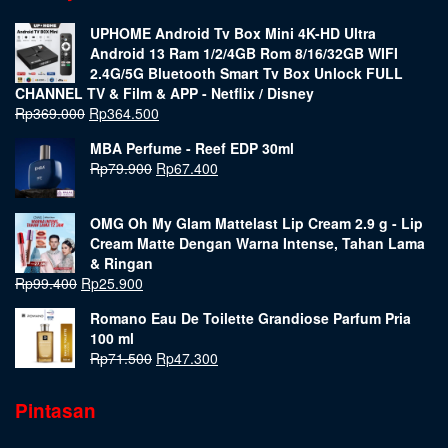
UPHOME Android Tv Box Mini 4K-HD Ultra
Android 13 Ram 1/2/4GB Rom 8/16/32GB WIFI
2.4G/5G Bluetooth Smart Tv Box Unlock FULL
CHANNEL TV & Film & APP - Netflix / Disney
Rp
369.000
Rp
364.500
MBA Perfume - Reef EDP 30ml
Rp
79.900
Rp
67.400
OMG Oh My Glam Mattelast Lip Cream 2.9 g - Lip
Cream Matte Dengan Warna Intense, Tahan Lama
& Ringan
Rp
99.400
Rp
25.900
Romano Eau De Toilette Grandiose Parfum Pria
100 ml
Rp
71.500
Rp
47.300
Pintasan