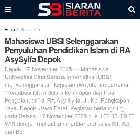
Home
Pendidikan
Mahasiswa UBSI Selenggarakan
Penyuluhan Pendidikan Islam di RA
AsySyifa Depok
Depok, 17 November 2025 — Mahasiswa
Universitas Bina Sarana Informatika (UBSI)
menyelenggarakan kegiatan penyuluhan bertema
“Kontribusi Islam dalam Kehidupan dan Ilmu
Pengetahuan” di RA Asy-Syifa, Jl. Kp. Rangkapan
Jaya, Depok, Jawa Barat. Kegiatan berlangsung
pada Selasa, 17 November 2025 pukul 08.00–09.00
WIB dengan melibatkan murid-murid kelas B1, B2,
dan B3.