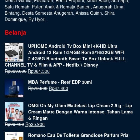
Media Wanita
,
Pelataran
,
Berita Properti
,
Mobil Babe
,
Ada Apa
,
Satu Rumah
,
Puteri Anak & Remaja Banten
,
Anugerah Lima
Bintang
,
Desta Semesta Anugerah
,
Anissa Quinn
,
Shira
Dominique
,
Ry Hyori
,
Belanja
UPHOME Android Tv Box Mini 4K-HD Ultra
Android 13 Ram 1/2/4GB Rom 8/16/32GB WIFI
2.4G/5G Bluetooth Smart Tv Box Unlock FULL
CHANNEL TV & Film & APP - Netflix / Disney
Rp
369.000
Rp
364.500
MBA Perfume - Reef EDP 30ml
Rp
79.900
Rp
67.400
OMG Oh My Glam Mattelast Lip Cream 2.9 g - Lip
Cream Matte Dengan Warna Intense, Tahan Lama
& Ringan
Rp
99.400
Rp
25.900
Romano Eau De Toilette Grandiose Parfum Pria