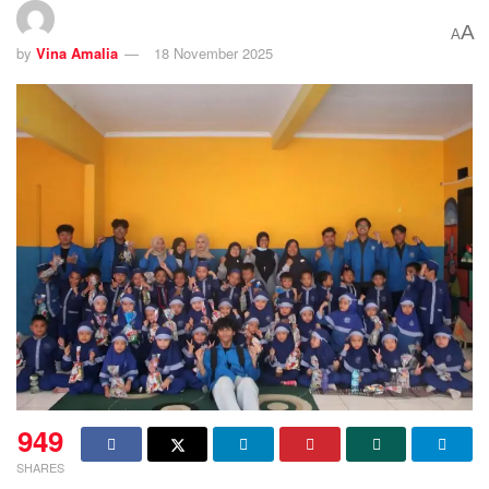
A
A
by
Vina Amalia
18 November 2025
949
SHARES