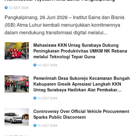
12 JULY 2026
Pangkalpinang, 26 Juni 2026 – Institut Sains dan Bisnis
(ISB) Atma Luhur kembali menunjukkan komitmennya
dalam mendukung transformasi digital melalui...
Mahasiswa KKN Untag Surabaya Dukung
Peningkatan Produktivitas UMKM NK Rebana
melalui Teknologi Tepat Guna
14 JULY 2026
Pemerintah Desa Sukorejo Kecamatan Bungah
Kabupaten Gresik Apresiasi Langkah KKN
Untag Surabaya Hadirkan Alat Pembakar
Sampah Tepat Guna ‘Rocket Stove’
13 JULY 2026
Controversy Over Official Vehicle Procurement
Sparks Public Discontent
15 JULY 2026