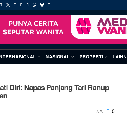
INTERNASIONAL
NASIONAL
PROPERTI
LAIN
ti Diri: Napas Panjang Tari Ranup
an
0
A
A