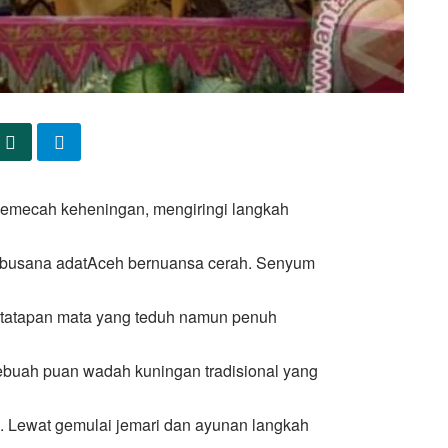
memecah keheningan, mengiringi langkah
t busana adatAceh bernuansa cerah. Senyum
ntatapan mata yang teduh namun penuh
ebuah puan wadah kuningan tradisional yang
i. Lewat gemulai jemari dan ayunan langkah