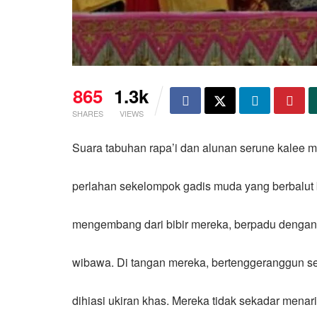
865
1.3k
SHARES
VIEWS
Suara tabuhan rapa’i dan alunan serune kalee 
perlahan sekelompok gadis muda yang berbalu
mengembang dari bibir mereka, berpadu denga
wibawa. Di tangan mereka, bertenggeranggun s
dihiasi ukiran khas. Mereka tidak sekadar menar