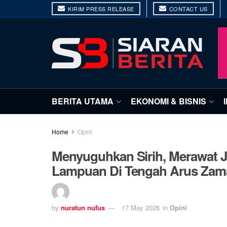
KIRIM PRESS RELEASE
CONTACT US
BERITA UTAMA
EKONOMI & BISNIS
Home
Opini
Menyuguhkan Sirih, Merawat Ja
Lampuan Di Tengah Arus Zam
by
nuratun nufus
17 May 2026
in
Opini