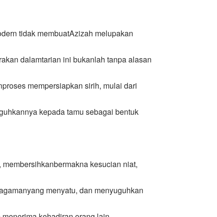
 modern tidak membuatAzizah melupakan
akan dalamtarian ini bukanlah tanpa alasan
proses mempersiapkan sirih, mulai dari
guhkannya kepada tamu sebagai bentuk
, membersihkanbermakna kesucian niat,
ragamanyang menyatu, dan menyuguhkan
 menerima kehadiran orang lain.