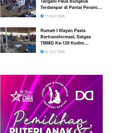
Tangani Paus Bungkuk
Terdampar di Pantai Perancak
Bali
17 JULY 2026
Rumah I Wayan Pasta
Bertransformasi, Satgas
TMMD Ke-129 Kodim
1626/Bangli Wujudkan Hunian
22 JULY 2026
yang Lebih Layak