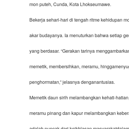
mon puteh, Cunda, Kota Lhokseumawe.
Bekerja sehari-hari di tengah ritme kehidupan
akar budayanya. Ia menuturkan bahwa setiap ger
yang berdasar. “Gerakan tarinya menggambarkan
memetik, membersihkan, meramu, hinggamenyu
penghormatan,” jelasnya denganantusias.
Memetik daun sirih melambangkan kehati-hatian
meramu pinang dan kapur melambangkan kebe
adalah puncak dari keikhlasan masyarakatdalam