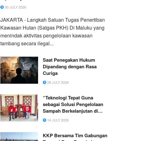
30 JULY 2026
JAKARTA - Langkah Satuan Tugas Penertiban
Kawasan Hutan (Satgas PKH) Di Maluku yang
menindak aktivitas pengelolaan kawasan
tambang secara ilegal...
Saat Penegakan Hukum
Dipandang dengan Rasa
Curiga
28 JULY 2026
“Teknologi Tepat Guna
sebagai Solusi Pengelolaan
Sampah Berkelanjutan di
Lingkungan Sekolah”
14 JULY 2026
KKP Bersama Tim Gabungan