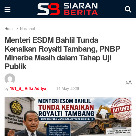
Home
Nasional
Menteri ESDM Bahlil Tunda
Kenaikan Royalti Tambang, PNBP
Minerba Masih dalam Tahap Uji
Publik
A
A
by
161_B_ Rifki Aditya
14 May 2026