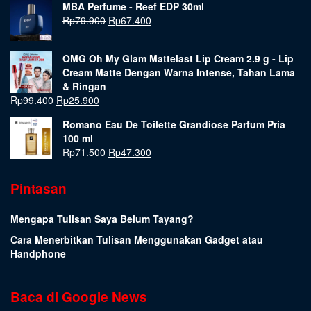
MBA Perfume - Reef EDP 30ml
Rp
79.900
Rp
67.400
OMG Oh My Glam Mattelast Lip Cream 2.9 g - Lip
Cream Matte Dengan Warna Intense, Tahan Lama
& Ringan
Rp
99.400
Rp
25.900
Romano Eau De Toilette Grandiose Parfum Pria
100 ml
Rp
71.500
Rp
47.300
Pintasan
Mengapa Tulisan Saya Belum Tayang?
Cara Menerbitkan Tulisan Menggunakan Gadget atau
Handphone
Baca di Google News