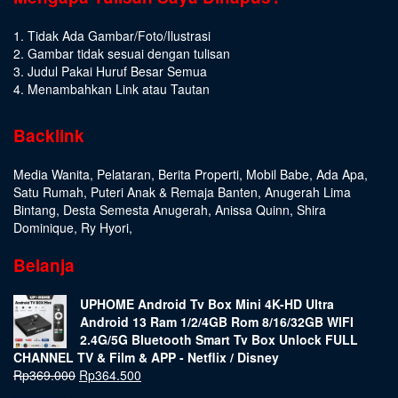
1. Tidak Ada Gambar/Foto/Ilustrasi
2. Gambar tidak sesuai dengan tulisan
3. Judul Pakai Huruf Besar Semua
4. Menambahkan Link atau Tautan
Backlink
Media Wanita
,
Pelataran
,
Berita Properti
,
Mobil Babe
,
Ada Apa
,
Satu Rumah
,
Puteri Anak & Remaja Banten
,
Anugerah Lima
Bintang
,
Desta Semesta Anugerah
,
Anissa Quinn
,
Shira
Dominique
,
Ry Hyori
,
Belanja
UPHOME Android Tv Box Mini 4K-HD Ultra
Android 13 Ram 1/2/4GB Rom 8/16/32GB WIFI
2.4G/5G Bluetooth Smart Tv Box Unlock FULL
CHANNEL TV & Film & APP - Netflix / Disney
Rp
369.000
Rp
364.500