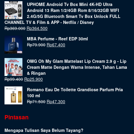
UPHOME Android Tv Box Mini 4K-HD Ultra
Android 13 Ram 1/2/4GB Rom 8/16/32GB WIFI
2.4G/5G Bluetooth Smart Tv Box Unlock FULL
CHANNEL TV & Film & APP - Netflix / Disney
Rp
369.000
Rp
364.500
MBA Perfume - Reef EDP 30ml
Rp
79.900
Rp
67.400
OMG Oh My Glam Mattelast Lip Cream 2.9 g - Lip
Cream Matte Dengan Warna Intense, Tahan Lama
& Ringan
Rp
99.400
Rp
25.900
Romano Eau De Toilette Grandiose Parfum Pria
100 ml
Rp
71.500
Rp
47.300
Pintasan
Mengapa Tulisan Saya Belum Tayang?