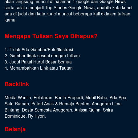
akan langsung muncul di halaman 1 google dan Google News
serta selalu menjadi Top Stories Google News, apabila kata kunci
ada di judul dan kata kunci muncul beberapa kali didalam tulisan
kamu.
Mengapa Tulisan Saya Dihapus?
1. Tidak Ada Gambar/Foto/Ilustrasi
2. Gambar tidak sesuai dengan tulisan
3. Judul Pakai Huruf Besar Semua
4. Menambahkan Link atau Tautan
Backlink
Media Wanita
,
Pelataran
,
Berita Properti
,
Mobil Babe
,
Ada Apa
,
Satu Rumah
,
Puteri Anak & Remaja Banten
,
Anugerah Lima
Bintang
,
Desta Semesta Anugerah
,
Anissa Quinn
,
Shira
Dominique
,
Ry Hyori
,
Belanja