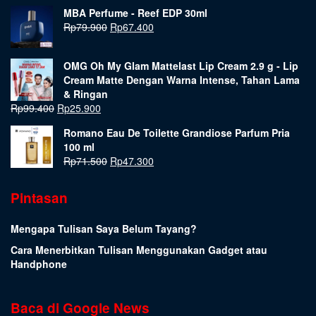
MBA Perfume - Reef EDP 30ml
Rp
79.900
Rp
67.400
OMG Oh My Glam Mattelast Lip Cream 2.9 g - Lip
Cream Matte Dengan Warna Intense, Tahan Lama
& Ringan
Rp
99.400
Rp
25.900
Romano Eau De Toilette Grandiose Parfum Pria
100 ml
Rp
71.500
Rp
47.300
Pintasan
Mengapa Tulisan Saya Belum Tayang?
Cara Menerbitkan Tulisan Menggunakan Gadget atau
Handphone
Baca di Google News