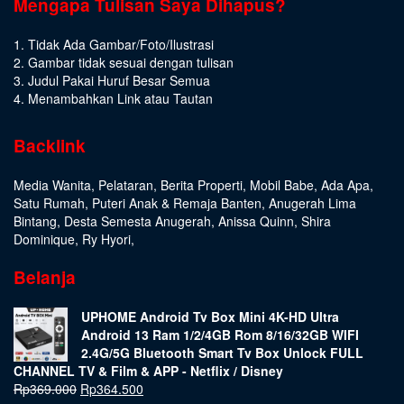
Mengapa Tulisan Saya Dihapus?
1. Tidak Ada Gambar/Foto/Ilustrasi
2. Gambar tidak sesuai dengan tulisan
3. Judul Pakai Huruf Besar Semua
4. Menambahkan Link atau Tautan
Backlink
Media Wanita
,
Pelataran
,
Berita Properti
,
Mobil Babe
,
Ada Apa
,
Satu Rumah
,
Puteri Anak & Remaja Banten
,
Anugerah Lima
Bintang
,
Desta Semesta Anugerah
,
Anissa Quinn
,
Shira
Dominique
,
Ry Hyori
,
Belanja
UPHOME Android Tv Box Mini 4K-HD Ultra
Android 13 Ram 1/2/4GB Rom 8/16/32GB WIFI
2.4G/5G Bluetooth Smart Tv Box Unlock FULL
CHANNEL TV & Film & APP - Netflix / Disney
Rp
369.000
Rp
364.500