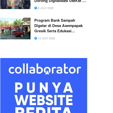
Dorong Digitalisasi UMKM di
Desa Gunosari melalui
8 JULY 2026
Katalog Digital dan Google
Maps
Program Bank Sampah
Digelar di Desa Asempapak
Gresik Serta Edukasi
Pengelolaan Sampah
13 JULY 2026
Diperkuat