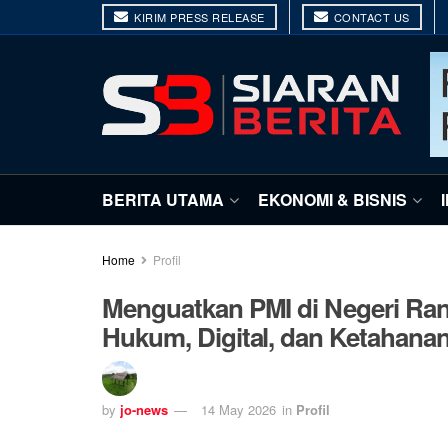
KIRIM PRESS RELEASE
CONTACT US
BERITA UTAMA
EKONOMI & BISNIS
Home
Profil
Menguatkan PMI di Negeri Ra
Hukum, Digital, dan Ketahanan
by
jo-news
14 May 2026
in
Profil