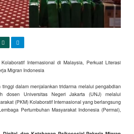
laboratif Internasional di Malaysia, Perkuat Literasi
rja Migran Indonesia
inggi dalam menjalankan tridarma melalui pengabdian
leh dosen
Universitas Negeri Jakarta
(UNJ)
melalui
akat (PKM) Kolaboratif Internasional
yang berlangsung
Lembaga Pertumbuhan Masyarakat Indonesia (Permai)
,
 Digital, dan Ketahanan Psikososial Pekerja Migran