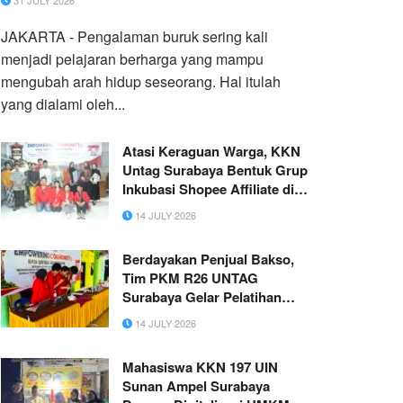
31 JULY 2026
JAKARTA - Pengalaman buruk sering kali
menjadi pelajaran berharga yang mampu
mengubah arah hidup seseorang. Hal itulah
yang dialami oleh...
Atasi Keraguan Warga, KKN
Untag Surabaya Bentuk Grup
Inkubasi Shopee Affiliate di
Pegundan
14 JULY 2026
Berdayakan Penjual Bakso,
Tim PKM R26 UNTAG
Surabaya Gelar Pelatihan
Penggunaan dan Perawatan
14 JULY 2026
Alat Penggiling Daging
Manual
Mahasiswa KKN 197 UIN
Sunan Ampel Surabaya