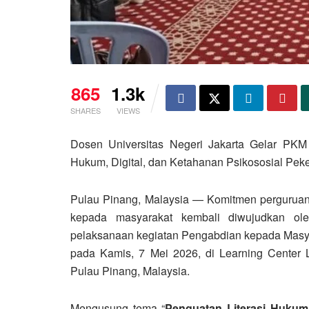
865
1.3k
SHARES
VIEWS
Dosen Universitas Negeri Jakarta Gelar PKM Ko
Hukum, Digital, dan Ketahanan Psikososial Peke
Pulau Pinang, Malaysia
— Komitmen perguruan t
kepada masyarakat kembali diwujudkan o
pelaksanaan kegiatan
Pengabdian kepada Masyar
pada
Kamis, 7 Mei 2026
, di
Learning Center
Pulau Pinang, Malaysia
.
Mengusung tema
“
Penguatan Literasi Hukum,