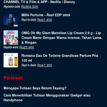
CHANNEL TV & Film & APP - Netflix / Disney
Rp
369.000
Rp
364.500
MBA Perfume - Reef EDP 30ml
Rp
79.900
Rp
67.400
OMG Oh My Glam Mattelast Lip Cream 2.9 g - Lip
Cream Matte Dengan Warna Intense, Tahan Lama
& Ringan
Rp
99.400
Rp
25.900
Romano Eau De Toilette Grandiose Parfum Pria
100 ml
Rp
71.500
Rp
47.300
Pintasan
Mengapa Tulisan Saya Belum Tayang?
Cara Menerbitkan Tulisan Menggunakan Gadget atau
Handphone