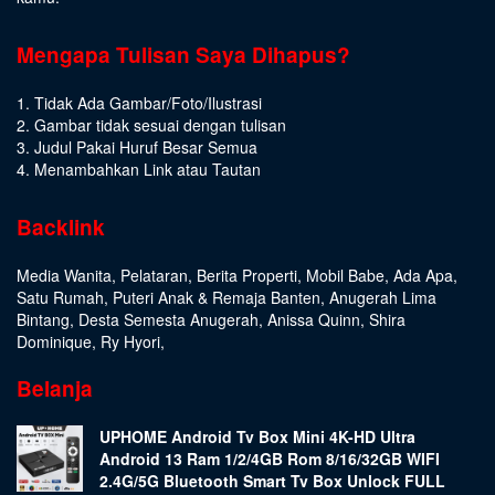
Mengapa Tulisan Saya Dihapus?
1. Tidak Ada Gambar/Foto/Ilustrasi
2. Gambar tidak sesuai dengan tulisan
3. Judul Pakai Huruf Besar Semua
4. Menambahkan Link atau Tautan
Backlink
Media Wanita
,
Pelataran
,
Berita Properti
,
Mobil Babe
,
Ada Apa
,
Satu Rumah
,
Puteri Anak & Remaja Banten
,
Anugerah Lima
Bintang
,
Desta Semesta Anugerah
,
Anissa Quinn
,
Shira
Dominique
,
Ry Hyori
,
Belanja
UPHOME Android Tv Box Mini 4K-HD Ultra
Android 13 Ram 1/2/4GB Rom 8/16/32GB WIFI
2.4G/5G Bluetooth Smart Tv Box Unlock FULL