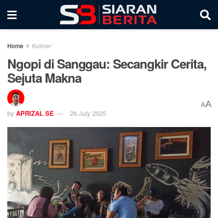
Home
Kuliner
Ngopi di Sanggau: Secangkir Cerita,
Sejuta Makna
A
A
by
APRIZAL SE
26 July 2025