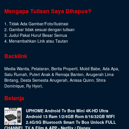
Mengapa Tulisan Saya Dihapus?
1. Tidak Ada Gambar/Foto/Ilustrasi
2. Gambar tidak sesuai dengan tulisan
3. Judul Pakai Huruf Besar Semua
4. Menambahkan Link atau Tautan
Backlink
Media Wanita
,
Pelataran
,
Berita Properti
,
Mobil Babe
,
Ada Apa
,
Satu Rumah
,
Puteri Anak & Remaja Banten
,
Anugerah Lima
Bintang
,
Desta Semesta Anugerah
,
Anissa Quinn
,
Shira
Dominique
,
Ry Hyori
,
Belanja
UPHOME Android Tv Box Mini 4K-HD Ultra
Android 13 Ram 1/2/4GB Rom 8/16/32GB WIFI
2.4G/5G Bluetooth Smart Tv Box Unlock FULL
CHANNEL TV & Film & APP - Netflix / Disney