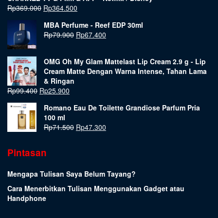
Rp
369.000
Rp
364.500
MBA Perfume - Reef EDP 30ml
Rp
79.900
Rp
67.400
OMG Oh My Glam Mattelast Lip Cream 2.9 g - Lip
Cream Matte Dengan Warna Intense, Tahan Lama
& Ringan
Rp
99.400
Rp
25.900
Romano Eau De Toilette Grandiose Parfum Pria
100 ml
Rp
71.500
Rp
47.300
Pintasan
Mengapa Tulisan Saya Belum Tayang?
Cara Menerbitkan Tulisan Menggunakan Gadget atau
Handphone