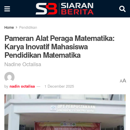
Home
Pendidikan
Pameran Alat Peraga Matematika:
Karya Inovatif Mahasiswa
Pendidikan Matematika
Nadine Octalisa
A
A
by
nadin octalisa
1 December 2025