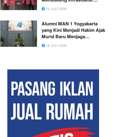
Informasi Desa Asempapak,
15 JULY 2026
Kecamatan Sidayu,
Kabupaten Gresik
Alumni MAN 1 Yogyakarta
yang Kini Menjadi Hakim Ajak
Murid Baru Menjaga
Integritas
18 JULY 2026