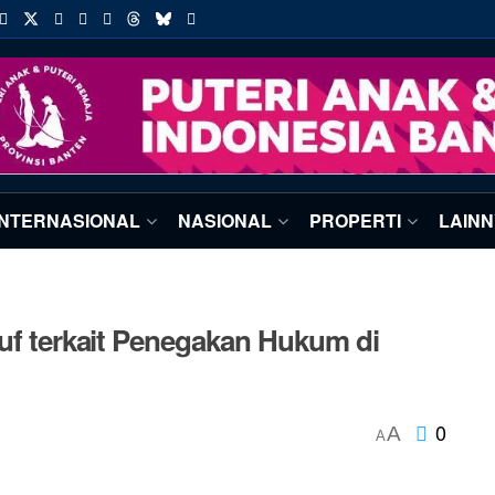
INTERNASIONAL
NASIONAL
PROPERTI
LAIN
suf terkait Penegakan Hukum di
0
A
A