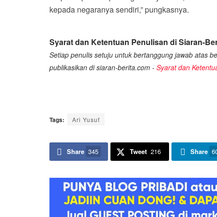
kepada negaranya sendiri,” pungkasnya.
Syarat dan Ketentuan Penulisan di Siaran-Ber
Setiap penulis setuju untuk bertanggung jawab atas ber
publikasikan di siaran-berita.com -
Syarat dan Ketentu
Tags:
Ari Yusuf
Share
345
Tweet
216
Share
6