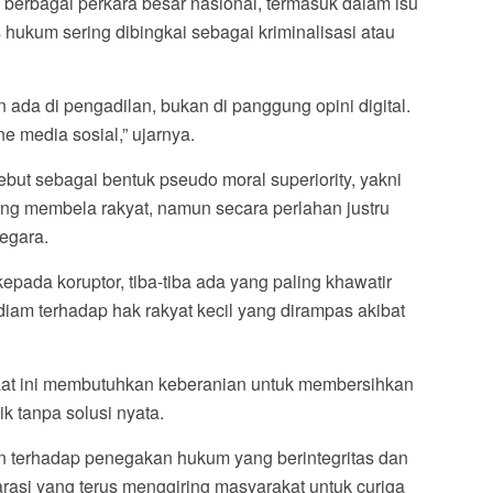
 berbagai perkara besar nasional, termasuk dalam isu
ukum sering dibingkai sebagai kriminalisasi atau
da di pengadilan, bukan di panggung opini digital.
ine media sosial,” ujarnya.
ebut sebagai bentuk pseudo moral superiority, yakni
aling membela rakyat, namun secara perlahan justru
negara.
epada koruptor, tiba-tiba ada yang paling khawatir
diam terhadap hak rakyat kecil yang dirampas akibat
at ini membutuhkan keberanian untuk membersihkan
 tanpa solusi nyata.
an terhadap penegakan hukum yang berintegritas dan
rasi yang terus menggiring masyarakat untuk curiga