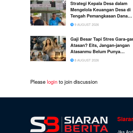
Strategi Kepala Desa dalam
Mengelola Keuangan Desa di
Tengah Pemangkasan Dana
Desa: Studi di Desa Dusun
9 AUGUST 2026
Mudo, Kecamatan Taman Raj
Gaji Besar Tapi Stres Gara-ga
Atasan? Eits, Jangan-jangan
Atasanmu Belum Punya
“Senjata” ini!
8 AUGUST 2026
Please
login
to join discussion
Siara
Jika An