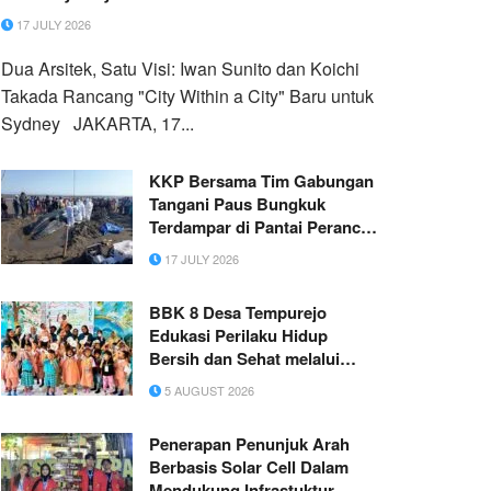
17 JULY 2026
Dua Arsitek, Satu Visi: Iwan Sunito dan Koichi
Takada Rancang "City Within a City" Baru untuk
Sydney JAKARTA, 17...
KKP Bersama Tim Gabungan
Tangani Paus Bungkuk
Terdampar di Pantai Perancak
Bali
17 JULY 2026
BBK 8 Desa Tempurejo
Edukasi Perilaku Hidup
Bersih dan Sehat melalui
Program CERDAS untuk
5 AUGUST 2026
Mendukung SDG 3 dan SDG
4
Penerapan Penunjuk Arah
Berbasis Solar Cell Dalam
Mendukung Infrastuktur