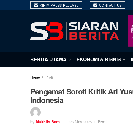
KIRIM PRESS RELEASE
CONTACT US
BERITA UTAMA
EKONOMI & BISNIS
Home
Profil
Pengamat Soroti Kritik Ari Yu
Indonesia
by
Mukhlis Bara
28 May 2026
in
Profil