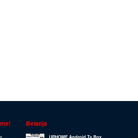
ome!
Belanja
on
UPHOME Android Tv Box