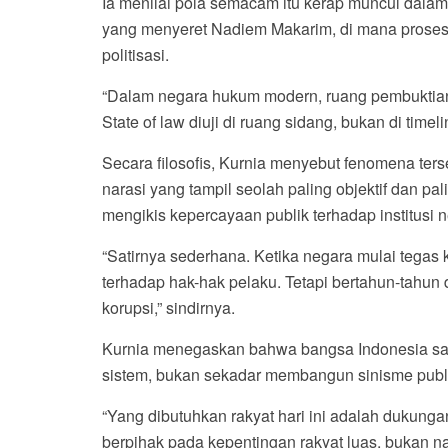
Ia menilai pola semacam itu kerap muncul dalam
yang menyeret Nadiem Makarim, di mana proses h
politisasi.
“Dalam negara hukum modern, ruang pembuktian a
State of law diuji di ruang sidang, bukan di timel
Secara filosofis, Kurnia menyebut fenomena ters
narasi yang tampil seolah paling objektif dan p
mengikis kepercayaan publik terhadap institusi 
“Satirnya sederhana. Ketika negara mulai tegas k
terhadap hak-hak pelaku. Tetapi bertahun-tahun 
korupsi,” sindirnya.
Kurnia menegaskan bahwa bangsa Indonesia sa
sistem, bukan sekadar membangun sinisme publik
“Yang dibutuhkan rakyat hari ini adalah dukung
berpihak pada kepentingan rakyat luas, bukan na