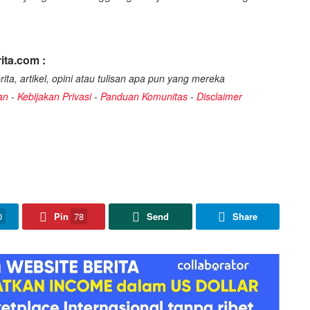
ita.com :
ita, artikel, opini atau tulisan apa pun yang mereka
an
-
Kebijakan Privasi
-
Panduan Komunitas
-
Disclaimer
0
Pin
78
Send
Share