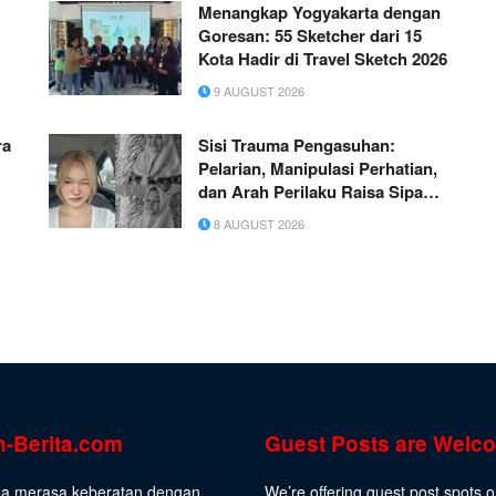
Menangkap Yogyakarta dengan
Goresan: 55 Sketcher dari 15
Kota Hadir di Travel Sketch 2026
9 AUGUST 2026
o
ra
Sisi Trauma Pengasuhan:
Pelarian, Manipulasi Perhatian,
dan Arah Perilaku Raisa Sipa
Dewi
8 AUGUST 2026
n-Berita.com
Guest Posts are Welc
da merasa keberatan dengan
We’re offering guest post spots 