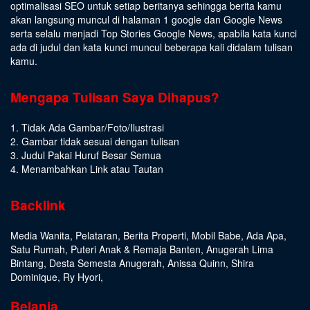
optimalisasi SEO untuk setiap beritanya sehingga berita kamu
akan langsung muncul di halaman 1 google dan Google News
serta selalu menjadi Top Stories Google News, apabila kata kunci
ada di judul dan kata kunci muncul beberapa kali didalam tulisan
kamu.
Mengapa Tulisan Saya Dihapus?
1. Tidak Ada Gambar/Foto/Ilustrasi
2. Gambar tidak sesuai dengan tulisan
3. Judul Pakai Huruf Besar Semua
4. Menambahkan Link atau Tautan
Backlink
Media Wanita
,
Pelataran
,
Berita Properti
,
Mobil Babe
,
Ada Apa
,
Satu Rumah
,
Puteri Anak & Remaja Banten
,
Anugerah Lima
Bintang
,
Desta Semesta Anugerah
,
Anissa Quinn
,
Shira
Dominique
,
Ry Hyori
,
Belanja