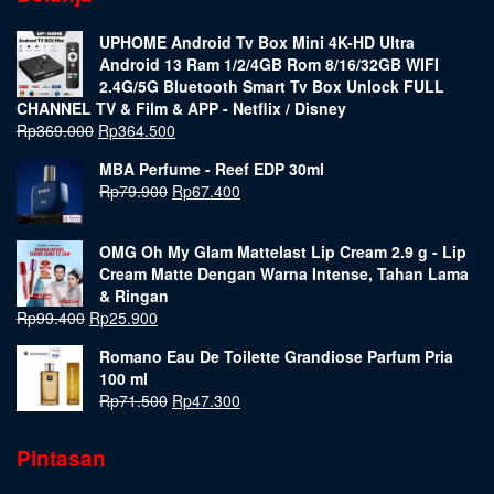
UPHOME Android Tv Box Mini 4K-HD Ultra
Android 13 Ram 1/2/4GB Rom 8/16/32GB WIFI
2.4G/5G Bluetooth Smart Tv Box Unlock FULL
CHANNEL TV & Film & APP - Netflix / Disney
Rp
369.000
Rp
364.500
MBA Perfume - Reef EDP 30ml
Rp
79.900
Rp
67.400
OMG Oh My Glam Mattelast Lip Cream 2.9 g - Lip
Cream Matte Dengan Warna Intense, Tahan Lama
& Ringan
Rp
99.400
Rp
25.900
Romano Eau De Toilette Grandiose Parfum Pria
100 ml
Rp
71.500
Rp
47.300
Pintasan