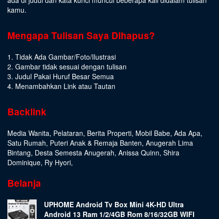
kamu.
Mengapa Tulisan Saya Dihapus?
1. Tidak Ada Gambar/Foto/Ilustrasi
2. Gambar tidak sesuai dengan tulisan
3. Judul Pakai Huruf Besar Semua
4. Menambahkan Link atau Tautan
Backlink
Media Wanita
,
Pelataran
,
Berita Properti
,
Mobil Babe
,
Ada Apa
,
Satu Rumah
,
Puteri Anak & Remaja Banten
,
Anugerah Lima
Bintang
,
Desta Semesta Anugerah
,
Anissa Quinn
,
Shira
Dominique
,
Ry Hyori
,
Belanja
UPHOME Android Tv Box Mini 4K-HD Ultra
Android 13 Ram 1/2/4GB Rom 8/16/32GB WIFI