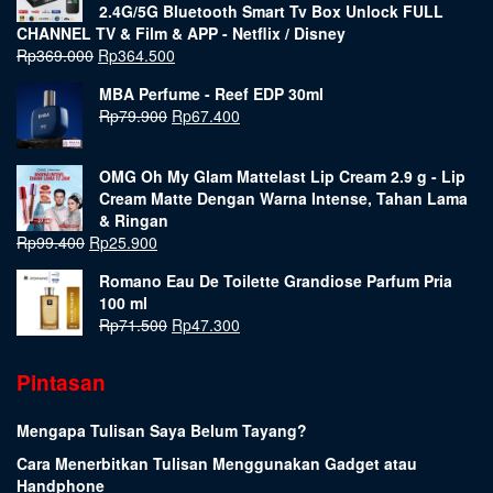
2.4G/5G Bluetooth Smart Tv Box Unlock FULL
CHANNEL TV & Film & APP - Netflix / Disney
Rp
369.000
Rp
364.500
MBA Perfume - Reef EDP 30ml
Rp
79.900
Rp
67.400
OMG Oh My Glam Mattelast Lip Cream 2.9 g - Lip
Cream Matte Dengan Warna Intense, Tahan Lama
& Ringan
Rp
99.400
Rp
25.900
Romano Eau De Toilette Grandiose Parfum Pria
100 ml
Rp
71.500
Rp
47.300
Pintasan
Mengapa Tulisan Saya Belum Tayang?
Cara Menerbitkan Tulisan Menggunakan Gadget atau
Handphone