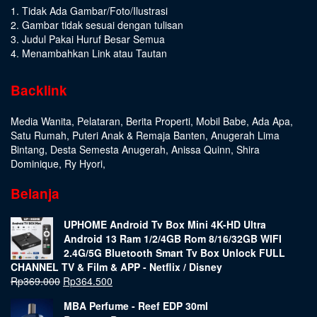
1. Tidak Ada Gambar/Foto/Ilustrasi
2. Gambar tidak sesuai dengan tulisan
3. Judul Pakai Huruf Besar Semua
4. Menambahkan Link atau Tautan
Backlink
Media Wanita
,
Pelataran
,
Berita Properti
,
Mobil Babe
,
Ada Apa
,
Satu Rumah
,
Puteri Anak & Remaja Banten
,
Anugerah Lima
Bintang
,
Desta Semesta Anugerah
,
Anissa Quinn
,
Shira
Dominique
,
Ry Hyori
,
Belanja
UPHOME Android Tv Box Mini 4K-HD Ultra
Android 13 Ram 1/2/4GB Rom 8/16/32GB WIFI
2.4G/5G Bluetooth Smart Tv Box Unlock FULL
CHANNEL TV & Film & APP - Netflix / Disney
Rp
369.000
Rp
364.500
MBA Perfume - Reef EDP 30ml