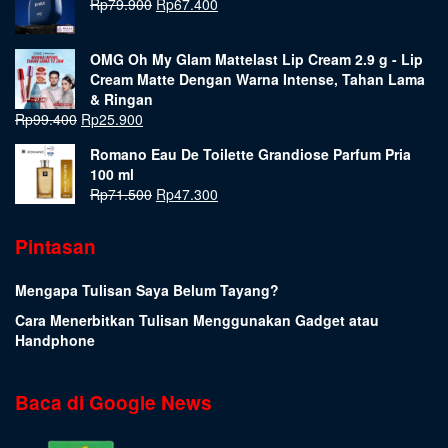
Rp
79.900
Rp
67.400
OMG Oh My Glam Mattelast Lip Cream 2.9 g - Lip
Cream Matte Dengan Warna Intense, Tahan Lama
& Ringan
Rp
99.400
Rp
25.900
Romano Eau De Toilette Grandiose Parfum Pria
100 ml
Rp
71.500
Rp
47.300
Pintasan
Mengapa Tulisan Saya Belum Tayang?
Cara Menerbitkan Tulisan Menggunakan Gadget atau
Handphone
Baca di Google News