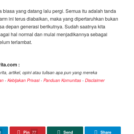
a biasa yang datang lalu pergi. Semua itu adalah tanda
rm ini terus diabaikan, maka yang dipertaruhkan bukan
sa depan generasi berikutnya. Sudah saatnya kita
agai hal normal dan mulai menjadikannya sebagai
elum terlambat.
ita.com :
ita, artikel, opini atau tulisan apa pun yang mereka
an
-
Kebijakan Privasi
-
Panduan Komunitas
-
Disclaimer
0
Pin
77
Send
Share