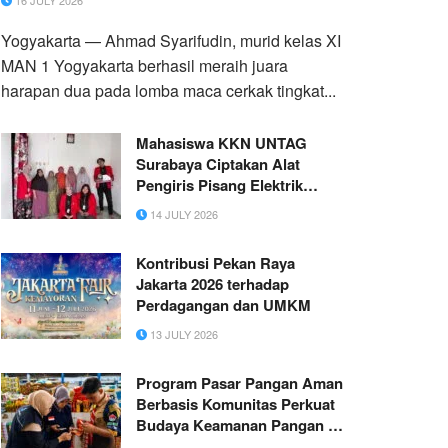
16 JULY 2026
Yogyakarta — Ahmad Syarifudin, murid kelas XI
MAN 1 Yogyakarta berhasil meraih juara
harapan dua pada lomba maca cerkak tingkat...
Mahasiswa KKN UNTAG
Surabaya Ciptakan Alat
Pengiris Pisang Elektrik
untuk Dongkrak Produktivitas
14 JULY 2026
UMKM Gresik
Kontribusi Pekan Raya
Jakarta 2026 terhadap
Perdagangan dan UMKM
13 JULY 2026
Program Pasar Pangan Aman
Berbasis Komunitas Perkuat
Budaya Keamanan Pangan di
Pasar Amahami