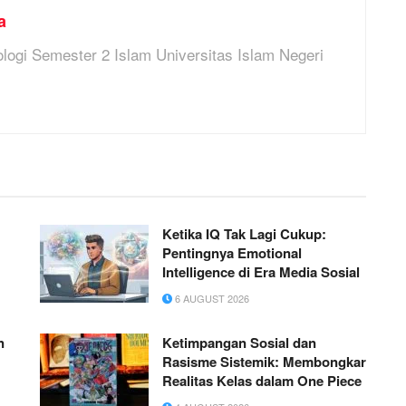
a
logi Semester 2 Islam Universitas Islam Negeri
Ketika IQ Tak Lagi Cukup:
Pentingnya Emotional
Intelligence di Era Media Sosial
6 AUGUST 2026
n
Ketimpangan Sosial dan
Rasisme Sistemik: Membongkar
Realitas Kelas dalam One Piece