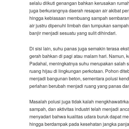
selalu diikuti genangan bahkan kerusakan ruma
juga berkurangnya daerah resapan air akibat p
hingga kebiasaan membuang sampah sembarangan
air justru dipenuhi limbah dan tumpukan sampah. 
banjir menjadi sesuatu yang sulit dihindari.
Di sisi lain, suhu panas juga semakin terasa e
gerah bahkan di pagi atau malam hari. Namun, ko
Padahal, meningkatnya suhu merupakan salah s
ruang hijau di lingkungan perkotaan. Pohon di
menjadi bangunan beton, sementara polusi kenda
perlahan berubah menjadi ruang yang panas da
Masalah polusi juga tidak kalah mengkhawatirk
sampah, dan aktivitas industri telah menjadi a
menyadari bahwa kualitas udara buruk dapat m
hingga berdampak pada kesehatan jangka panja