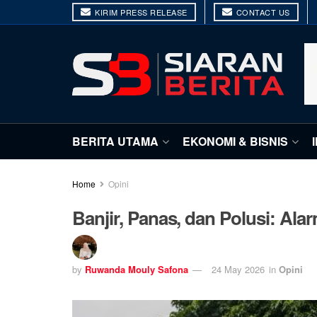
KIRIM PRESS RELEASE
CONTACT US
BERITA UTAMA
EKONOMI & BISNIS
Home
Opini
Banjir, Panas, dan Polusi: Al
by
Ruwanda Mouly Safona
24 May 2026
in
Opini