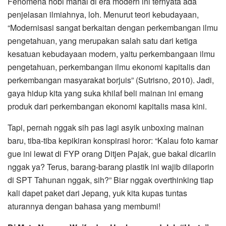
Fenomena hobi mahal di era modern ini ternyata ada
penjelasan ilmiahnya, loh. Menurut teori kebudayaan,
“Modernisasi sangat berkaitan dengan perkembangan ilmu
pengetahuan, yang merupakan salah satu dari ketiga
kesatuan kebudayaan modern, yaitu perkembangaan ilmu
pengetahuan, perkembangan ilmu ekonomi kapitalis dan
perkembangan masyarakat borjuis” (Sutrisno, 2010). Jadi,
gaya hidup kita yang suka khilaf beli mainan ini emang
produk dari perkembangan ekonomi kapitalis masa kini.
Tapi, pernah nggak sih pas lagi asyik unboxing mainan
baru, tiba-tiba kepikiran konspirasi horor: “Kalau foto kamar
gue ini lewat di FYP orang Ditjen Pajak, gue bakal dicariin
nggak ya? Terus, barang-barang plastik ini wajib dilaporin
di SPT Tahunan nggak, sih?” Biar nggak overthinking tiap
kali dapet paket dari Jepang, yuk kita kupas tuntas
aturannya dengan bahasa yang membumi!