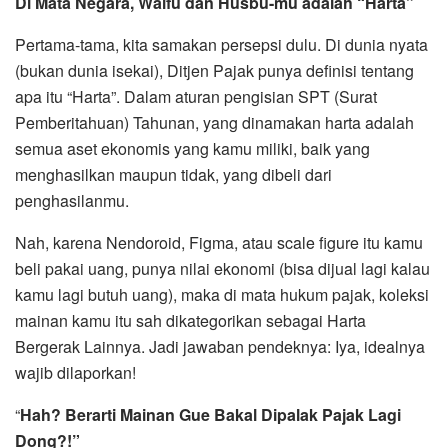
Di Mata Negara, Waifu dan Husbu-mu adalah “Harta”
Pertama-tama, kita samakan persepsi dulu. Di dunia nyata
(bukan dunia isekai), Ditjen Pajak punya definisi tentang
apa itu “Harta”. Dalam aturan pengisian SPT (Surat
Pemberitahuan) Tahunan, yang dinamakan harta adalah
semua aset ekonomis yang kamu miliki, baik yang
menghasilkan maupun tidak, yang dibeli dari
penghasilanmu.
Nah, karena Nendoroid, Figma, atau scale figure itu kamu
beli pakai uang, punya nilai ekonomi (bisa dijual lagi kalau
kamu lagi butuh uang), maka di mata hukum pajak, koleksi
mainan kamu itu sah dikategorikan sebagai Harta
Bergerak Lainnya. Jadi jawaban pendeknya: Iya, idealnya
wajib dilaporkan!
“
Hah? Berarti Mainan Gue Bakal Dipalak Pajak Lagi
Dong?!”