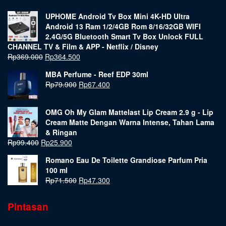
UPHOME Android Tv Box Mini 4K-HD Ultra
Android 13 Ram 1/2/4GB Rom 8/16/32GB WIFI
2.4G/5G Bluetooth Smart Tv Box Unlock FULL
CHANNEL TV & Film & APP - Netflix / Disney
Rp
369.000
Rp
364.500
MBA Perfume - Reef EDP 30ml
Rp
79.900
Rp
67.400
OMG Oh My Glam Mattelast Lip Cream 2.9 g - Lip
Cream Matte Dengan Warna Intense, Tahan Lama
& Ringan
Rp
99.400
Rp
25.900
Romano Eau De Toilette Grandiose Parfum Pria
100 ml
Rp
71.500
Rp
47.300
Pintasan