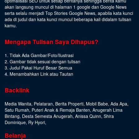
optimalisasi SEO untuk setiap beritanya sehingga berita kamu
akan langsung muncul di halaman 1 google dan Google News
serta selalu menjadi Top Stories Google News, apabila kata kunci
ada di judul dan kata kunci muncul beberapa kali didalam tulisan
kamu.
Mengapa Tulisan Saya Dihapus?
1. Tidak Ada Gambar/Foto/Ilustrasi
2. Gambar tidak sesuai dengan tulisan
3. Judul Pakai Huruf Besar Semua
4. Menambahkan Link atau Tautan
Backlink
Media Wanita
,
Pelataran
,
Berita Properti
,
Mobil Babe
,
Ada Apa
,
Satu Rumah
,
Puteri Anak & Remaja Banten
,
Anugerah Lima
Bintang
,
Desta Semesta Anugerah
,
Anissa Quinn
,
Shira
Dominique
,
Ry Hyori
,
Belanja