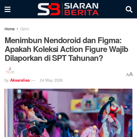
Home
Opini
Menimbun Nendoroid dan Figma:
Apakah Koleksi Action Figure Wajib
Dilaporkan di SPT Tahunan?
A
A
by
Aksaraliaa
24 May 2026