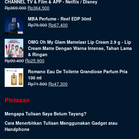
CHANNEL TV & Film & APP - Netflix / Disney
Rp
369.000
Rp
364.500
MBA Perfume - Reef EDP 30ml
Rp
79.900
Rp
67.400
OMG Oh My Glam Mattelast Lip Cream 2.9 g - Lip
Cream Matte Dengan Warna Intense, Tahan Lama
& Ringan
Rp
99.400
Rp
25.900
Romano Eau De Toilette Grandiose Parfum Pria
100 ml
Rp
71.500
Rp
47.300
Pintasan
Mengapa Tulisan Saya Belum Tayang?
Cara Menerbitkan Tulisan Menggunakan Gadget atau
Handphone