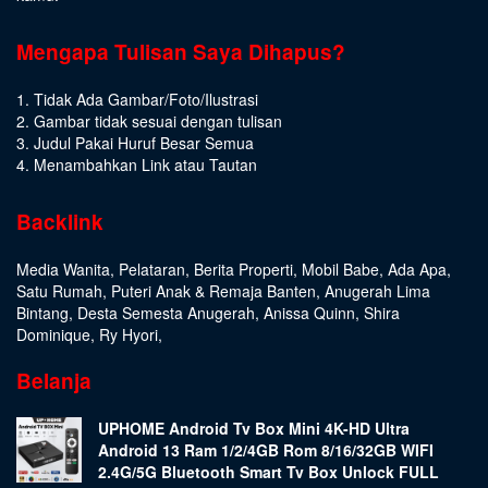
Mengapa Tulisan Saya Dihapus?
1. Tidak Ada Gambar/Foto/Ilustrasi
2. Gambar tidak sesuai dengan tulisan
3. Judul Pakai Huruf Besar Semua
4. Menambahkan Link atau Tautan
Backlink
Media Wanita
,
Pelataran
,
Berita Properti
,
Mobil Babe
,
Ada Apa
,
Satu Rumah
,
Puteri Anak & Remaja Banten
,
Anugerah Lima
Bintang
,
Desta Semesta Anugerah
,
Anissa Quinn
,
Shira
Dominique
,
Ry Hyori
,
Belanja
UPHOME Android Tv Box Mini 4K-HD Ultra
Android 13 Ram 1/2/4GB Rom 8/16/32GB WIFI
2.4G/5G Bluetooth Smart Tv Box Unlock FULL