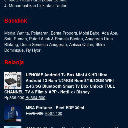
4. Menambahkan Link atau Tautan
Backlink
Media Wanita
,
Pelataran
,
Berita Properti
,
Mobil Babe
,
Ada Apa
,
Satu Rumah
,
Puteri Anak & Remaja Banten
,
Anugerah Lima
Bintang
,
Desta Semesta Anugerah
,
Anissa Quinn
,
Shira
Dominique
,
Ry Hyori
,
Belanja
UPHOME Android Tv Box Mini 4K-HD Ultra
Android 13 Ram 1/2/4GB Rom 8/16/32GB WIFI
2.4G/5G Bluetooth Smart Tv Box Unlock FULL
CHANNEL TV & Film & APP - Netflix / Disney
Rp
369.000
Rp
364.500
MBA Perfume - Reef EDP 30ml
Rp
79.900
Rp
67.400