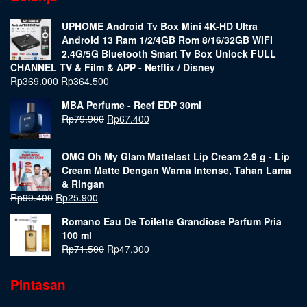
UPHOME Android Tv Box Mini 4K-HD Ultra
Android 13 Ram 1/2/4GB Rom 8/16/32GB WIFI
2.4G/5G Bluetooth Smart Tv Box Unlock FULL
CHANNEL TV & Film & APP - Netflix / Disney
Rp
369.000
Rp
364.500
MBA Perfume - Reef EDP 30ml
Rp
79.900
Rp
67.400
OMG Oh My Glam Mattelast Lip Cream 2.9 g - Lip
Cream Matte Dengan Warna Intense, Tahan Lama
& Ringan
Rp
99.400
Rp
25.900
Romano Eau De Toilette Grandiose Parfum Pria
100 ml
Rp
71.500
Rp
47.300
Pintasan