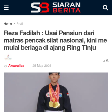
Home
Profil
Reza Fadilah : Usai Pensiun dari
matras pencak silat nasional, kini me
mulai berlaga di ajang Ring Tinju
A
A
by
Aksaraliaa
25 May 2026