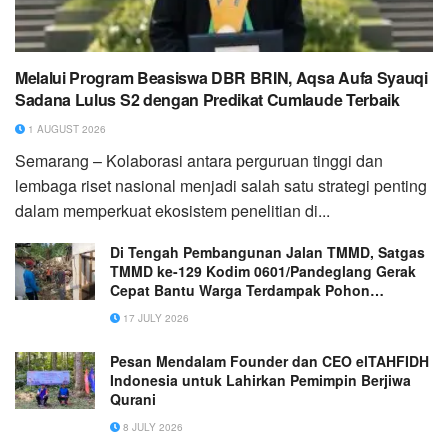
Melalui Program Beasiswa DBR BRIN, Aqsa Aufa Syauqi
Sadana Lulus S2 dengan Predikat Cumlaude Terbaik
1 AUGUST 2026
Semarang – Kolaborasi antara perguruan tinggi dan
lembaga riset nasional menjadi salah satu strategi penting
dalam memperkuat ekosistem penelitian di...
Di Tengah Pembangunan Jalan TMMD, Satgas
TMMD ke-129 Kodim 0601/Pandeglang Gerak
Cepat Bantu Warga Terdampak Pohon
Tumbang
17 JULY 2026
Pesan Mendalam Founder dan CEO elTAHFIDH
Indonesia untuk Lahirkan Pemimpin Berjiwa
Qurani
8 JULY 2026