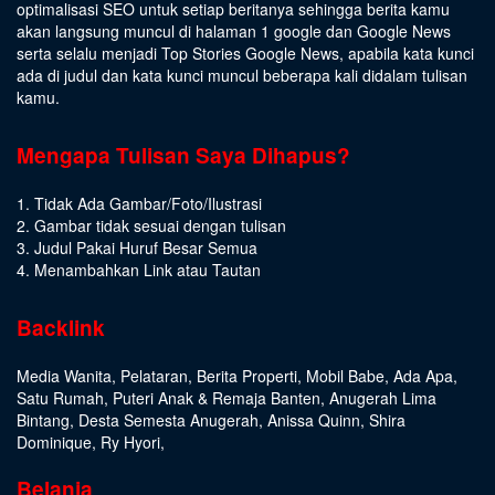
optimalisasi SEO untuk setiap beritanya sehingga berita kamu
akan langsung muncul di halaman 1 google dan Google News
serta selalu menjadi Top Stories Google News, apabila kata kunci
ada di judul dan kata kunci muncul beberapa kali didalam tulisan
kamu.
Mengapa Tulisan Saya Dihapus?
1. Tidak Ada Gambar/Foto/Ilustrasi
2. Gambar tidak sesuai dengan tulisan
3. Judul Pakai Huruf Besar Semua
4. Menambahkan Link atau Tautan
Backlink
Media Wanita
,
Pelataran
,
Berita Properti
,
Mobil Babe
,
Ada Apa
,
Satu Rumah
,
Puteri Anak & Remaja Banten
,
Anugerah Lima
Bintang
,
Desta Semesta Anugerah
,
Anissa Quinn
,
Shira
Dominique
,
Ry Hyori
,
Belanja