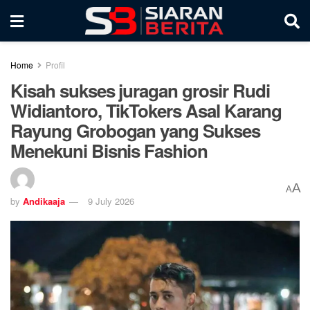
Home
Profil
Kisah sukses juragan grosir Rudi
Widiantoro, TikTokers Asal Karang
Rayung Grobogan yang Sukses
Menekuni Bisnis Fashion
A
A
by
Andikaaja
9 July 2026