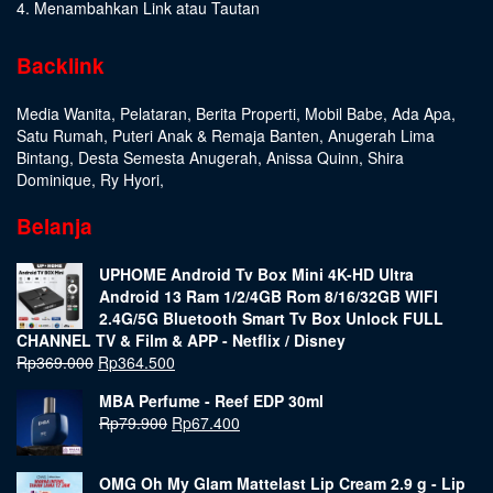
4. Menambahkan Link atau Tautan
Backlink
Media Wanita
,
Pelataran
,
Berita Properti
,
Mobil Babe
,
Ada Apa
,
Satu Rumah
,
Puteri Anak & Remaja Banten
,
Anugerah Lima
Bintang
,
Desta Semesta Anugerah
,
Anissa Quinn
,
Shira
Dominique
,
Ry Hyori
,
Belanja
UPHOME Android Tv Box Mini 4K-HD Ultra
Android 13 Ram 1/2/4GB Rom 8/16/32GB WIFI
2.4G/5G Bluetooth Smart Tv Box Unlock FULL
CHANNEL TV & Film & APP - Netflix / Disney
Rp
369.000
Rp
364.500
MBA Perfume - Reef EDP 30ml
Rp
79.900
Rp
67.400
OMG Oh My Glam Mattelast Lip Cream 2.9 g - Lip