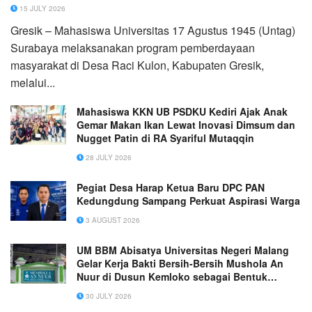
15 JULY 2026
Gresik – Mahasiswa Universitas 17 Agustus 1945 (Untag)
Surabaya melaksanakan program pemberdayaan
masyarakat di Desa Raci Kulon, Kabupaten Gresik,
melalui...
Mahasiswa KKN UB PSDKU Kediri Ajak Anak
Gemar Makan Ikan Lewat Inovasi Dimsum dan
Nugget Patin di RA Syariful Mutaqqin
28 JULY 2026
Pegiat Desa Harap Ketua Baru DPC PAN
Kedungdung Sampang Perkuat Aspirasi Warga
3 AUGUST 2026
UM BBM Abisatya Universitas Negeri Malang
Gelar Kerja Bakti Bersih-Bersih Mushola An
Nuur di Dusun Kemloko sebagai Bentuk
Pengabdian kepada Masyarakat
30 JULY 2026