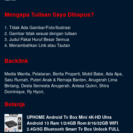
Mengapa Tulisan Saya Dihapus?
1. Tidak Ada Gambar/Foto/Ilustrasi
2. Gambar tidak sesuai dengan tulisan
3. Judul Pakai Huruf Besar Semua
4. Menambahkan Link atau Tautan
Backlink
Media Wanita
,
Pelataran
,
Berita Properti
,
Mobil Babe
,
Ada Apa
,
Satu Rumah
,
Puteri Anak & Remaja Banten
,
Anugerah Lima
Bintang
,
Desta Semesta Anugerah
,
Anissa Quinn
,
Shira
Dominique
,
Ry Hyori
,
Belanja
UPHOME Android Tv Box Mini 4K-HD Ultra
Android 13 Ram 1/2/4GB Rom 8/16/32GB WIFI
2.4G/5G Bluetooth Smart Tv Box Unlock FULL