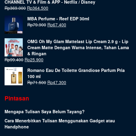
CHANNEL TV & Film & APP - Netflix / Disney
Rp
369.000
Rp
364.500
MBA Perfume - Reef EDP 30ml
Rp
79.900
Rp
67.400
OMG Oh My Glam Mattelast Lip Cream 2.9 g - Lip
Cream Matte Dengan Warna Intense, Tahan Lama
& Ringan
Rp
99.400
Rp
25.900
Romano Eau De Toilette Grandiose Parfum Pria
100 ml
Rp
71.500
Rp
47.300
Pintasan
Mengapa Tulisan Saya Belum Tayang?
Cara Menerbitkan Tulisan Menggunakan Gadget atau
Handphone