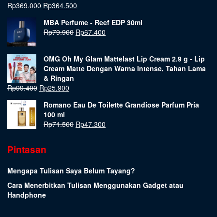
Rp
369.000
Rp
364.500
MBA Perfume - Reef EDP 30ml
Rp
79.900
Rp
67.400
OMG Oh My Glam Mattelast Lip Cream 2.9 g - Lip
Cream Matte Dengan Warna Intense, Tahan Lama
& Ringan
Rp
99.400
Rp
25.900
Romano Eau De Toilette Grandiose Parfum Pria
100 ml
Rp
71.500
Rp
47.300
Pintasan
Mengapa Tulisan Saya Belum Tayang?
Cara Menerbitkan Tulisan Menggunakan Gadget atau
Handphone