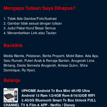
Mengapa Tulisan Saya Dihapus?
1. Tidak Ada Gambar/Foto/Ilustrasi
2. Gambar tidak sesuai dengan tulisan
3. Judul Pakai Huruf Besar Semua
4. Menambahkan Link atau Tautan
Backlink
Media Wanita
,
Pelataran
,
Berita Properti
,
Mobil Babe
,
Ada Apa
,
Satu Rumah
,
Puteri Anak & Remaja Banten
,
Anugerah Lima
Bintang
,
Desta Semesta Anugerah
,
Anissa Quinn
,
Shira
Dominique
,
Ry Hyori
,
Belanja
UPHOME Android Tv Box Mini 4K-HD Ultra
Android 13 Ram 1/2/4GB Rom 8/16/32GB WIFI
2.4G/5G Bluetooth Smart Tv Box Unlock FULL
CHANNEL TV & Film & APP - Netflix / Disney