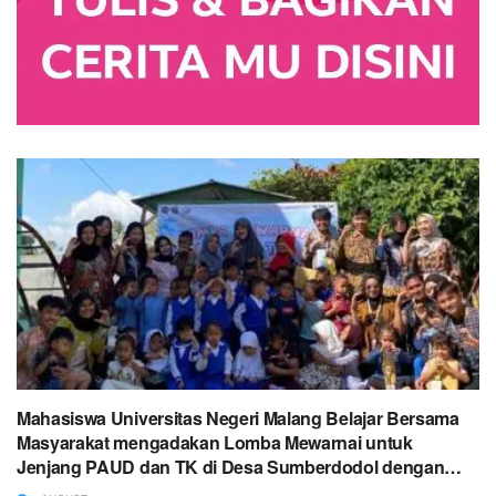
Mahasiswa Universitas Negeri Malang Belajar Bersama
Masyarakat mengadakan Lomba Mewarnai untuk
Jenjang PAUD dan TK di Desa Sumberdodol dengan
Tema “Ekspresikan Kreativitasmu dengan Warna”