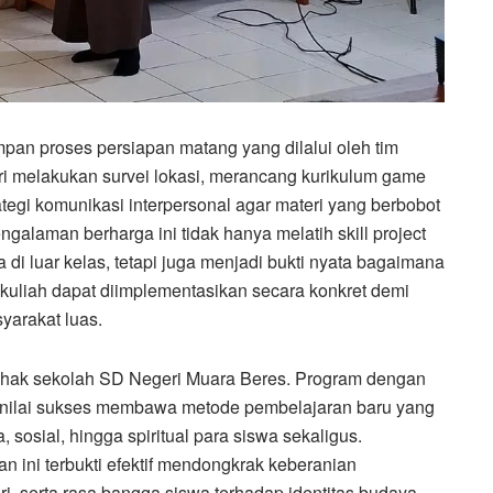
impan proses persiapan matang yang dilalui oleh tim
i melakukan survei lokasi, merancang kurikulum game
egi komunikasi interpersonal agar materi yang berbobot
galaman berharga ini tidak hanya melatih skill project
i luar kelas, tetapi juga menjadi bukti nyata bagaimana
 kuliah dapat diimplementasikan secara konkret demi
yarakat luas.
i pihak sekolah SD Negeri Muara Beres. Program dengan
 dinilai sukses membawa metode pembelajaran baru yang
osial, hingga spiritual para siswa sekaligus.
an ini terbukti efektif mendongkrak keberanian
ri, serta rasa bangga siswa terhadap identitas budaya