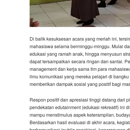
Di balik kesuksesan acara yang meriah ini, ters
mahasiswa selama berminggu-minggu. Mulai dar
edukasi yang ramah anak, hingga menyusun strat
dapat tersampaikan secara ringan dan santai. Pen
management dan kerja sama tim para mahasiswa d
ilmu komunikasi yang mereka pelajari di bangku
memberikan dampak sosial yang positif bagi mas
Respon positif dan apresiasi tinggi datang dar
pendekatan edutainment (edukasi rekreatif) ini
mampu menstimulus aspek keterampilan, budaya, s
Berdasarkan hasil evaluasi di akhir acara, kegiat
berkomunikasi (public speaking), kepercayaan di