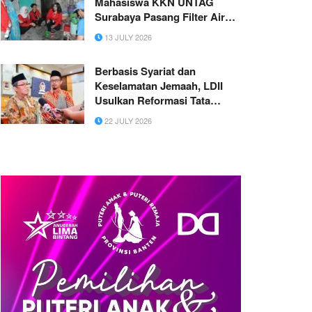
Mahasiswa KKN UNTAG
Surabaya Pasang Filter Air
Payau di RT 03 Desa
13 JULY 2026
Pegundan Gresik
Berbasis Syariat dan
Keselamatan Jemaah, LDII
Usulkan Reformasi Tata
Kelola Ibadah Haji ke DPR RI
22 JULY 2026