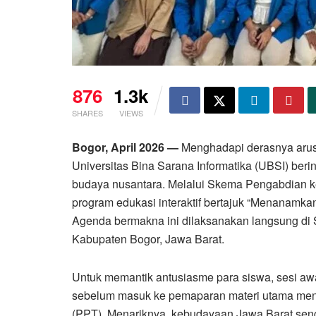
876
1.3k
SHARES
VIEWS
Bogor, April 2026 —
Menghadapi derasnya arus 
Universitas Bina Sarana Informatika (UBSI) beri
budaya nusantara. Melalui Skema Pengabdian k
program edukasi interaktif bertajuk “Menanamkan N
Agenda bermakna ini dilaksanakan langsung di
Kabupaten Bogor, Jawa Barat.
Untuk memantik antusiasme para siswa, sesi aw
sebelum masuk ke pemaparan materi utama menge
(PPT). Menariknya, kebudayaan Jawa Barat senga