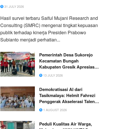
31 JULY 2026
Hasil survei terbaru Saiful Mujani Research and
Consulting (SMRC) mengenai tingkat kepuasan
publik terhadap kinerja Presiden Prabowo
Subianto menjadi perhatian...
Pemerintah Desa Sukorejo
Kecamatan Bungah
Kabupaten Gresik Apresiasi
Langkah KKN Untag
13 JULY 2026
Surabaya Hadirkan Alat
Pembakar Sampah Tepat
Demokratisasi AI dari
Guna ‘Rocket Stove’
Tasikmalaya: Helmit Fahrezi
Penggerak Akselerasi Talenta
Digital Muda dan Pemimpin
1 AUGUST 2026
Adopsi Google AI Nasional
Peduli Kualitas Air Warga,