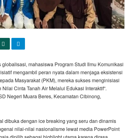
globalisasi, mahasiswa Program Studi Ilmu Komunikasi
nisiatif mengambil peran nyata dalam menjaga eksistensi
epada Masyarakat (PKM), mereka sukses menginisiasi
ilai Cinta Tanah Air Melalui Edukasi Interaktif”.
 SD Negeri Muara Beres, Kecamatan Cibinong,
al dibuka dengan ice breaking yang seru dan dinamis
nai nilai-nilai nasionalisme lewat media PowerPoint
ja dipilih sebagai highlight utama karena dirasa