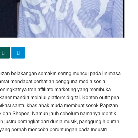
pizan belakangan semakin sering muncul pada linimasa
 ramai mendapat perhatian pengguna media sosial
meningkatnya tren affiliate marketing yang membuka
r mandiri melalui platform digital. Konten outfit pria,
nikasi santai khas anak muda membuat sosok Papizan
ok dan Shopee. Namun jauh sebelum namanya identik
an justru berangkat dari dunia musik, panggung hiburan,
yang pernah mencoba peruntungan pada industri