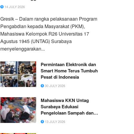
Penggiling Daging Manual
14 JULY 2026
Gresik – Dalam rangka pelaksanaan Program
Pengabdian kepada Masyarakat (PKM),
Mahasiswa Kelompok R26 Universitas 17
Agustus 1945 (UNTAG) Surabaya
menyelenggarakan...
Permintaan Elektronik dan
Smart Home Terus Tumbuh
Pesat di Indonesia
30 JULY 2026
Mahasiswa KKN Untag
Surabaya Edukasi
Pengelolaan Sampah dan
Pembuatan Eco-Enzyme bagi
13 JULY 2026
Ibu PKK Desa Bedanten