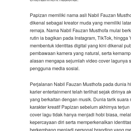
Papizan memiliki nama asli Nabil Fauzan Mustho
dikenal sebagai kreator muda yang memiliki lat
remaja. Nama Nabil Fauzan Musthofa mulai ber
rutin ia bagikan pada Instagram, TikTok, hingga 
membentuk identitas digital yang kini dikenal p
pembawaan kamera yang natural, serta kemam
alasan mengapa sejumlah video cover lagunya s
pengguna media sosial.
Perjalanan Nabil Fauzan Musthofa pada dunia h
karier entertainment telah terlihat sejak dirinya
yang berkaitan dengan musik. Dunia tarik suar
karakter kreatif Papizan sebelum akhirnya terjun l
cover lagu tidak hanya menjadi hobi biasa, me
kepercayaan diri serta memperkenalkan identit
berkembang menjadi personal branding yang mel