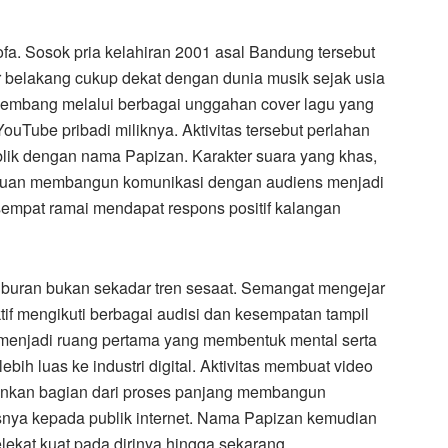
fa. Sosok pria kelahiran 2001 asal Bandung tersebut
ar belakang cukup dekat dengan dunia musik sejak usia
kembang melalui berbagai unggahan cover lagu yang
YouTube pribadi miliknya. Aktivitas tersebut perlahan
ublik dengan nama Papizan. Karakter suara yang khas,
puan membangun komunikasi dengan audiens menjadi
empat ramai mendapat respons positif kalangan
iburan bukan sekadar tren sesaat. Semangat mengejar
 aktif mengikuti berbagai audisi dan kesempatan tampil
a menjadi ruang pertama yang membentuk mental serta
ebih luas ke industri digital. Aktivitas membuat video
lainkan bagian dari proses panjang membangun
asnya kepada publik internet. Nama Papizan kemudian
ekat kuat pada dirinya hingga sekarang.