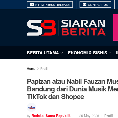
KIRIM PRESS RELEASE
CONTACT US
BERITA UTAMA
EKONOMI & BISNIS
Home
Profil
Papizan atau Nabil Fauzan Mu
Bandung dari Dunia Musik Men
TikTok dan Shopee
by
Redaksi Suara Republik
25 May 2026
in
Profil