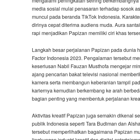
mengalami peningkatan seiring berkembangnya ak
media sosial mulai penasaran terhadap sosok a
muncul pada beranda TikTok Indonesia. Karakt
dirinya cepat diterima audiens muda. Aura santa
rapi menjadikan Papizan memiliki ciri khas tersen
Langkah besar perjalanan Papizan pada dunia hib
Factor Indonesia 2023. Pengalaman tersebut men
keseriusan Nabil Fauzan Musthofa mengejar mim
ajang pencarian bakat televisi nasional member
kamera serta membangun keberanian tampil pada
kariernya kemudian berkembang ke arah berbeda,
bagian penting yang membentuk perjalanan kreat
Aktivitas kreatif Papizan juga semakin dikenal se
publik Indonesia seperti Tara Budiman dan Alsh
tersebut memperlihatkan bagaimana Papizan mu
lingkungan industri kreatif dan digital enterta