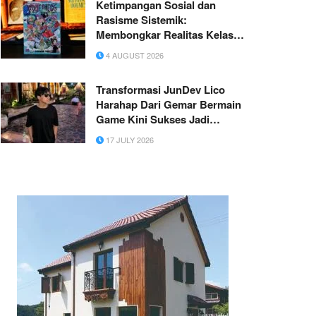
Ketimpangan Sosial dan
Rasisme Sistemik:
Membongkar Realitas Kelas
dalam One Piece
4 AUGUST 2026
Transformasi JunDev Lico
Harahap Dari Gemar Bermain
Game Kini Sukses Jadi
Konten Kreator Game
17 JULY 2026