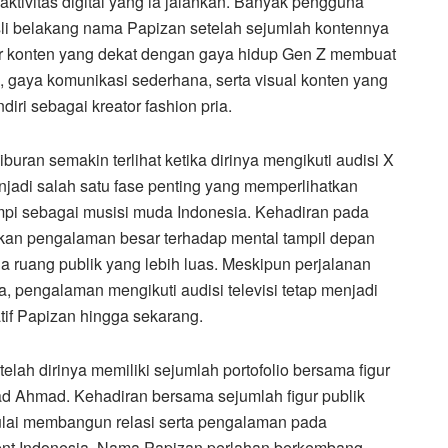
tivitas digital yang ia jalankan. Banyak pengguna
sli belakang nama Papizan setelah sejumlah kontennya
er konten yang dekat dengan gaya hidup Gen Z membuat
i, gaya komunikasi sederhana, serta visual konten yang
diri sebagai kreator fashion pria.
uran semakin terlihat ketika dirinya mengikuti audisi X
jadi salah satu fase penting yang memperlihatkan
pi sebagai musisi muda Indonesia. Kehadiran pada
ikan pengalaman besar terhadap mental tampil depan
 ruang publik yang lebih luas. Meskipun perjalanan
 pengalaman mengikuti audisi televisi tetap menjadi
if Papizan hingga sekarang.
telah dirinya memiliki sejumlah portofolio bersama figur
ad Ahmad. Kehadiran bersama sejumlah figur publik
lai membangun relasi serta pengalaman pada
inment Indonesia. Nama Papizan perlahan berkembang