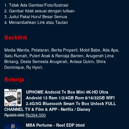
1. Tidak Ada Gambar/Foto/Ilustrasi
2. Gambar tidak sesuai dengan tulisan
3. Judul Pakai Huruf Besar Semua
4. Menambahkan Link atau Tautan
Backlink
Media Wanita
,
Pelataran
,
Berita Properti
,
Mobil Babe
,
Ada Apa
,
Satu Rumah
,
Puteri Anak & Remaja Banten
,
Anugerah Lima
Bintang
,
Desta Semesta Anugerah
,
Anissa Quinn
,
Shira
Dominique
,
Ry Hyori
,
Belanja
UPHOME Android Tv Box Mini 4K-HD Ultra
Android 13 Ram 1/2/4GB Rom 8/16/32GB WIFI
2.4G/5G Bluetooth Smart Tv Box Unlock FULL
CHANNEL TV & Film & APP - Netflix / Disney
Rp
369.000
Rp
364.500
MBA Perfume - Reef EDP 30ml