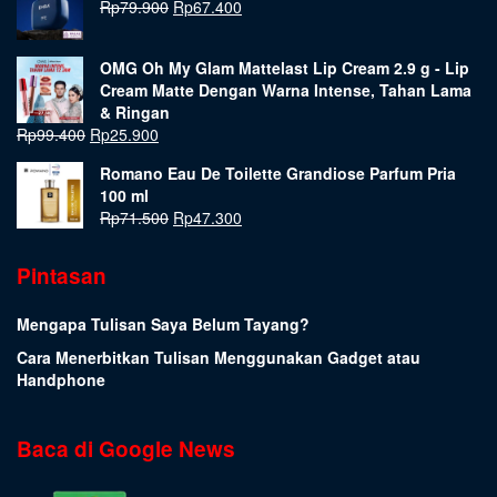
Rp
79.900
Rp
67.400
OMG Oh My Glam Mattelast Lip Cream 2.9 g - Lip
Cream Matte Dengan Warna Intense, Tahan Lama
& Ringan
Rp
99.400
Rp
25.900
Romano Eau De Toilette Grandiose Parfum Pria
100 ml
Rp
71.500
Rp
47.300
Pintasan
Mengapa Tulisan Saya Belum Tayang?
Cara Menerbitkan Tulisan Menggunakan Gadget atau
Handphone
Baca di Google News