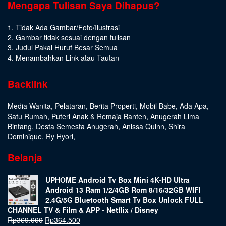
Mengapa Tulisan Saya Dihapus?
1. Tidak Ada Gambar/Foto/Ilustrasi
2. Gambar tidak sesuai dengan tulisan
3. Judul Pakai Huruf Besar Semua
4. Menambahkan Link atau Tautan
Backlink
Media Wanita
,
Pelataran
,
Berita Properti
,
Mobil Babe
,
Ada Apa
,
Satu Rumah
,
Puteri Anak & Remaja Banten
,
Anugerah Lima
Bintang
,
Desta Semesta Anugerah
,
Anissa Quinn
,
Shira
Dominique
,
Ry Hyori
,
Belanja
UPHOME Android Tv Box Mini 4K-HD Ultra
Android 13 Ram 1/2/4GB Rom 8/16/32GB WIFI
2.4G/5G Bluetooth Smart Tv Box Unlock FULL
CHANNEL TV & Film & APP - Netflix / Disney
Rp
369.000
Rp
364.500