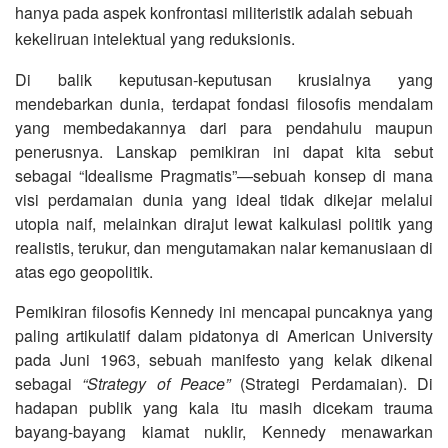
hanya pada aspek konfrontasi militeristik adalah sebuah
kekeliruan intelektual yang reduksionis.
Di balik keputusan-keputusan krusialnya yang
mendebarkan dunia, terdapat fondasi filosofis mendalam
yang membedakannya dari para pendahulu maupun
penerusnya. Lanskap pemikiran ini dapat kita sebut
sebagai “Idealisme Pragmatis”—sebuah konsep di mana
visi perdamaian dunia yang ideal tidak dikejar melalui
utopia naif, melainkan dirajut lewat kalkulasi politik yang
realistis, terukur, dan mengutamakan nalar kemanusiaan di
atas ego geopolitik.
Pemikiran filosofis Kennedy ini mencapai puncaknya yang
paling artikulatif dalam pidatonya di American University
pada Juni 1963, sebuah manifesto yang kelak dikenal
sebagai
“Strategy of Peace”
(Strategi Perdamaian). Di
hadapan publik yang kala itu masih dicekam trauma
bayang-bayang kiamat nuklir, Kennedy menawarkan