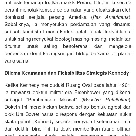
antitesis terhadap logika anarkis Perang Dingin. Ia secara
berani menolak konsep perdamaian yang dipaksakan oleh
dominasi senjata perang Amerika (
Pax Americana
).
Sebaliknya, ia menyerukan perdamaian yang dinamis;
sebuah kondisi di mana kedua belah pihak tidak dituntut
untuk saling menyukai ideologi masing-masing, melainkan
dituntut untuk saling bertoleransi dan mengelola
perbedaan demi kelangsungan hidup bersama di planet
yang sama.
Dilema Keamanan dan Fleksibilitas Strategis Kennedy
Ketika Kennedy menduduki Ruang Oval pada tahun 1961,
ia mewarisi doktrin militer era Eisenhower yang dikenal
sebagai “Pembalasan Massal” (
Massive Retaliation
).
Doktrin ini mendiktekan bahwa setiap bentuk agresi dari
blok Uni Soviet harus direspons dengan kekuatan nuklir
skala penuh. Kennedy segera menyadari kelemahan fatal
dari doktrin biner ini: ia tidak memberikan ruang pilihan
bagi pemimpin dunia selain menyerang total atau