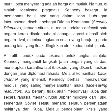
murni, opsi menyerang adalah harga diri mutlak. Namun, di
sinilah idealisme pragmatis Kennedy bekerja. Ia
memahami betul apa yang dalam teori Hubungan
Internasional disebut sebagai Dilema Keamanan (
Security
Dilemma
), sebuah situasi di mana tindakan defensif satu
negara kerap disalahpahami sebagai agresi ofensif oleh
negara rival, memicu lingkaran setan yang berujung pada
perang fatal yang tidak diinginkan oleh kedua belah pihak.
Alih-alih tunduk pada tekanan untuk angkat senjata,
Kennedy mengambil langkah jalan tengah yang cerdas:
menerapkan karantina laut (blokade) yang dikombinasikan
dengan jalur diplomasi rahasia. Melalui komunikasi
back-
channel
yang intensif, Kennedy berhasil menawarkan
resolusi yang saling menyelamatkan muka (
face-saving
resolution
). AS berjanji tidak akan menginvasi Kuba dan
secara rahasia menarik rudal Jupiter miliknya dari Turki,
sementara Soviet setuju menarik seluruh persenjataan
nuklirnya dari Kuba. Melalui pengelolaan krisis yang