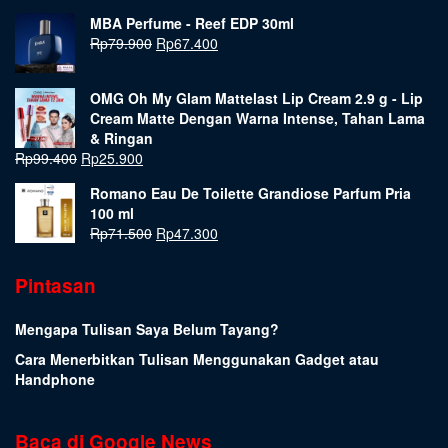
MBA Perfume - Reef EDP 30ml
Rp
79.900
Rp
67.400
OMG Oh My Glam Mattelast Lip Cream 2.9 g - Lip
Cream Matte Dengan Warna Intense, Tahan Lama
& Ringan
Rp
99.400
Rp
25.900
Romano Eau De Toilette Grandiose Parfum Pria
100 ml
Rp
71.500
Rp
47.300
Pintasan
Mengapa Tulisan Saya Belum Tayang?
Cara Menerbitkan Tulisan Menggunakan Gadget atau
Handphone
Baca di Google News