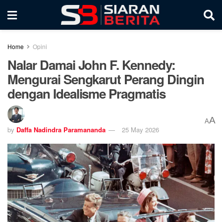
Home
Opini
Nalar Damai John F. Kennedy:
Mengurai Sengkarut Perang Dingin
dengan Idealisme Pragmatis
A
A
by
Daffa Nadindra Paramananda
25 May 2026