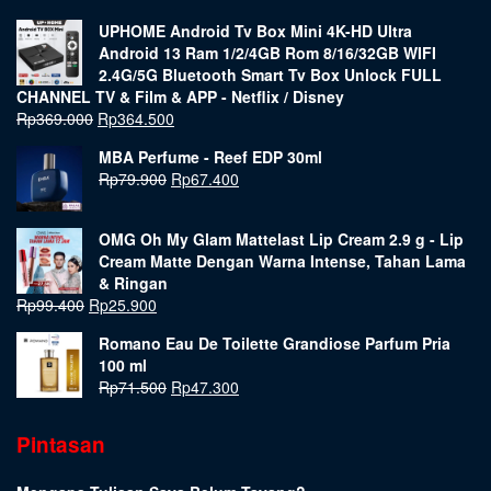
UPHOME Android Tv Box Mini 4K-HD Ultra
Android 13 Ram 1/2/4GB Rom 8/16/32GB WIFI
2.4G/5G Bluetooth Smart Tv Box Unlock FULL
CHANNEL TV & Film & APP - Netflix / Disney
Rp
369.000
Rp
364.500
MBA Perfume - Reef EDP 30ml
Rp
79.900
Rp
67.400
OMG Oh My Glam Mattelast Lip Cream 2.9 g - Lip
Cream Matte Dengan Warna Intense, Tahan Lama
& Ringan
Rp
99.400
Rp
25.900
Romano Eau De Toilette Grandiose Parfum Pria
100 ml
Rp
71.500
Rp
47.300
Pintasan