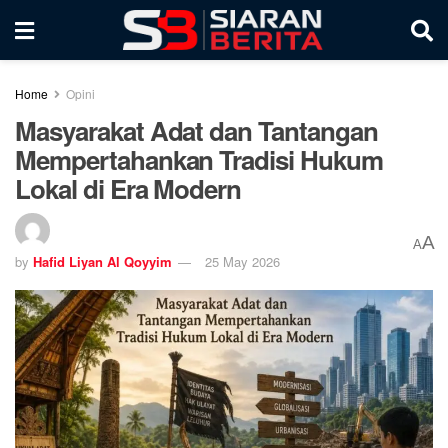
Home
Opini
Masyarakat Adat dan Tantangan
Mempertahankan Tradisi Hukum
Lokal di Era Modern
A
A
by
Hafid Liyan Al Qoyyim
25 May 2026