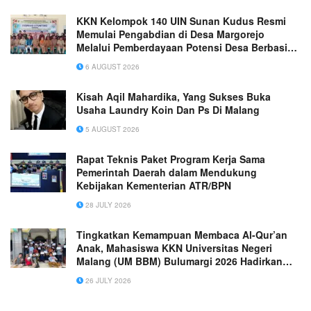
KKN Kelompok 140 UIN Sunan Kudus Resmi
Memulai Pengabdian di Desa Margorejo
Melalui Pemberdayaan Potensi Desa Berbasis
Ekoteologi
6 AUGUST 2026
Kisah Aqil Mahardika, Yang Sukses Buka
Usaha Laundry Koin Dan Ps Di Malang
5 AUGUST 2026
Rapat Teknis Paket Program Kerja Sama
Pemerintah Daerah dalam Mendukung
Kebijakan Kementerian ATR/BPN
28 JULY 2026
Tingkatkan Kemampuan Membaca Al-Qur’an
Anak, Mahasiswa KKN Universitas Negeri
Malang (UM BBM) Bulumargi 2026 Hadirkan
Program BINTANG KEMLAGI
26 JULY 2026