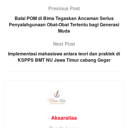
Previous Post
Balai POM di Bima Tegaskan Ancaman Serius
Penyalahgunaan Obat-Obat Tertentu bagi Generasi
Muda
Next Post
Implementasi mahasiswa antara teori dan praktek di
KSPPS BMT NU Jawa Timur cabang Geger
Aksaraliaa