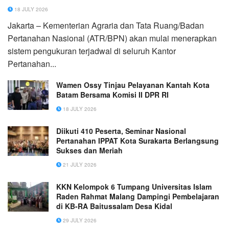
18 JULY 2026
Jakarta – Kementerian Agraria dan Tata Ruang/Badan
Pertanahan Nasional (ATR/BPN) akan mulai menerapkan
sistem pengukuran terjadwal di seluruh Kantor
Pertanahan...
Wamen Ossy Tinjau Pelayanan Kantah Kota
Batam Bersama Komisi II DPR RI
18 JULY 2026
Diikuti 410 Peserta, Seminar Nasional
Pertanahan IPPAT Kota Surakarta Berlangsung
Sukses dan Meriah
21 JULY 2026
KKN Kelompok 6 Tumpang Universitas Islam
Raden Rahmat Malang Dampingi Pembelajaran
di KB-RA Baitussalam Desa Kidal
29 JULY 2026