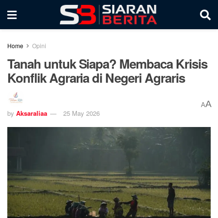
Home
Opini
Tanah untuk Siapa? Membaca Krisis
Konflik Agraria di Negeri Agraris
A
A
by
Aksaraliaa
25 May 2026