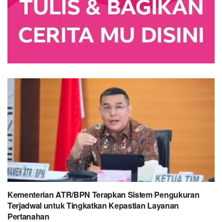
Kementerian ATR/BPN Terapkan Sistem Pengukuran
Terjadwal untuk Tingkatkan Kepastian Layanan
Pertanahan