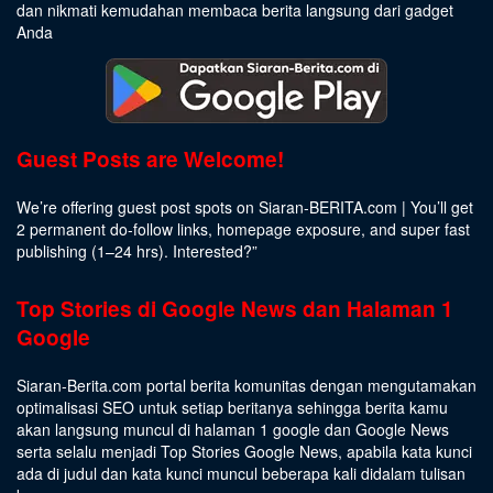
dan nikmati kemudahan membaca berita langsung dari gadget
Anda
Guest Posts are Welcome!
We’re offering guest post spots on Siaran-BERITA.com | You’ll get
2 permanent do-follow links, homepage exposure, and super fast
publishing (1–24 hrs).
Interested
?”
Top Stories di Google News dan Halaman 1
Google
Siaran-Berita.com portal berita komunitas dengan mengutamakan
optimalisasi SEO untuk setiap beritanya sehingga berita kamu
akan langsung muncul di halaman 1 google dan Google News
serta selalu menjadi Top Stories Google News, apabila kata kunci
ada di judul dan kata kunci muncul beberapa kali didalam tulisan