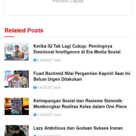
Penulis Lepas
Related
Posts
Ketika IQ Tak Lagi Cukup: Pentingnya
Emotional Intelligence di Era Media Sosial
6 AUGUST 2026
Fuad Bachmid Nilai Pergantian Kapolri Saat Ini
Belum Urgen Dilakukan
6 AUGUST 2026
Ketimpangan Sosial dan Rasisme Sistemik:
Membongkar Realitas Kelas dalam One Piece
4 AUGUST 2026
Lazy Ambitious dan Godaan Sukses Instan