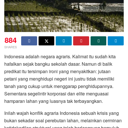
884
SHARES
Indonesia adalah negara agraris. Kalimat itu sudah kita
hafalkan sejak bangku sekolah dasar. Namun di balik
predikat itu tersimpan ironi yang menyakitkan: jutaan
petani yang menghidupi negeri ini justru tidak memiliki
tanah yang cukup untuk menggarap penghidupannya.
Sementara segelintir korporasi dan elite menguasai
hamparan lahan yang luasnya tak terbayangkan.
Inilah wajah konflik agraria Indonesia sebuah krisis yang
bukan sekadar soal perebutan lahan, melainkan cerminan
ketidakadilan struktural yang telah berlangsung berpuluh-