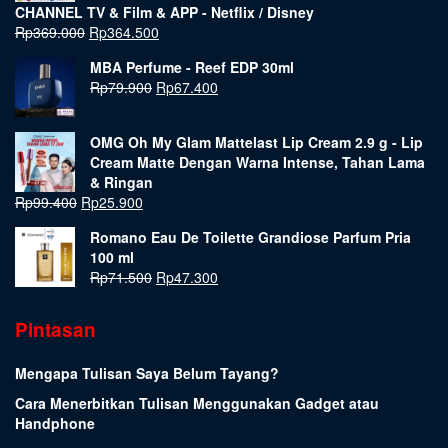
CHANNEL TV & Film & APP - Netflix / Disney
Rp
369.000
Rp
364.500
MBA Perfume - Reef EDP 30ml
Rp
79.900
Rp
67.400
OMG Oh My Glam Mattelast Lip Cream 2.9 g - Lip
Cream Matte Dengan Warna Intense, Tahan Lama
& Ringan
Rp
99.400
Rp
25.900
Romano Eau De Toilette Grandiose Parfum Pria
100 ml
Rp
71.500
Rp
47.300
Pintasan
Mengapa Tulisan Saya Belum Tayang?
Cara Menerbitkan Tulisan Menggunakan Gadget atau
Handphone