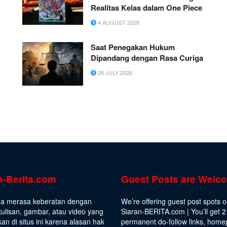
Realitas Kelas dalam One Piece
4 AUGUST 2026
Saat Penegakan Hukum
Dipandang dengan Rasa Curiga
28 JULY 2026
n-Berita.com
Guest Posts are Welc
da merasa keberatan dengan
We’re offering guest post spots 
ulisan, gambar, atau video yang
Siaran-BERITA.com | You’ll get 2
kan di situs ini karena alasan hak
permanent do-follow links, hom