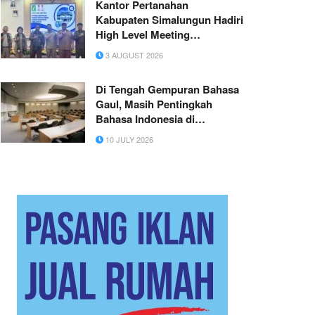
Kantor Pertanahan
Kabupaten Simalungun Hadiri
High Level Meeting
Optimalisasi Pajak Daerah
3 AUGUST 2026
dan Retribusi Daerah
Di Tengah Gempuran Bahasa
Gaul, Masih Pentingkah
Bahasa Indonesia di
Kampus?
10 JULY 2026