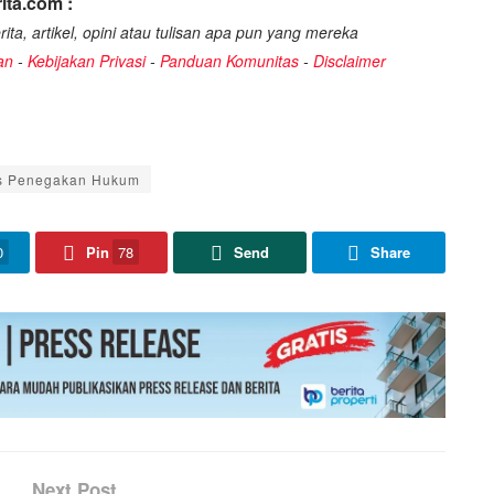
ita.com :
ita, artikel, opini atau tulisan apa pun yang mereka
an
-
Kebijakan Privasi
-
Panduan Komunitas
-
Disclaimer
as Penegakan Hukum
0
Pin
78
Send
Share
Next Post