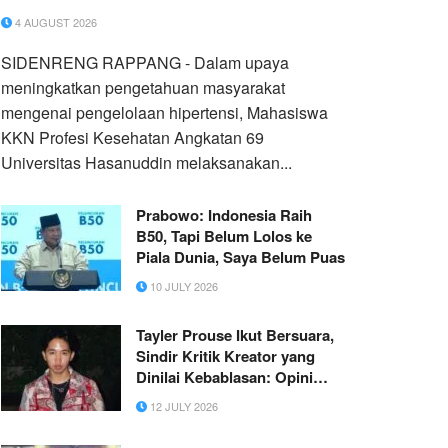
Hasanuddin
4 AUGUST 2026
SIDENRENG RAPPANG - Dalam upaya
meningkatkan pengetahuan masyarakat
mengenai pengelolaan hipertensi, Mahasiswa
KKN Profesi Kesehatan Angkatan 69
Universitas Hasanuddin melaksanakan...
Prabowo: Indonesia Raih
B50, Tapi Belum Lolos ke
Piala Dunia, Saya Belum Puas
10 JULY 2026
Tayler Prouse Ikut Bersuara,
Sindir Kritik Kreator yang
Dinilai Kebablasan: Opini
Boleh, Tapi Cara Juga
12 JULY 2026
Menentukan Kualitas