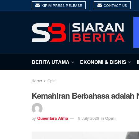
KIRIM PRESS RELEASE
CONTACT US
BERITA UTAMA
EKONOMI & BISNIS
Home
Opini
Kemahiran Berbahasa adalah
by
Queentara Alifia
9 July 2026
in
Opini