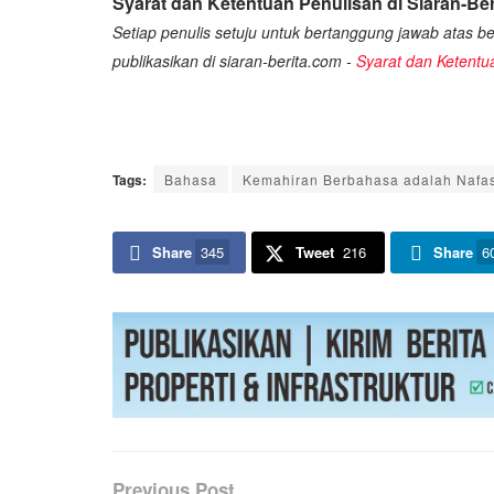
Syarat dan Ketentuan Penulisan di Siaran-Ber
Setiap penulis setuju untuk bertanggung jawab atas ber
publikasikan di siaran-berita.com -
Syarat dan Ketentu
Tags:
Bahasa
Kemahiran Berbahasa adalah Naf
Share
345
Tweet
216
Share
6
Previous Post