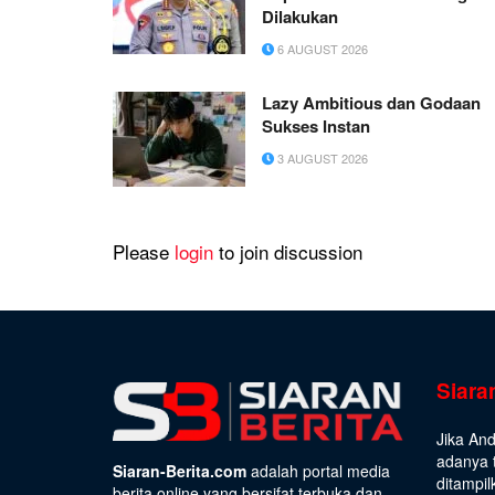
Dilakukan
6 AUGUST 2026
Lazy Ambitious dan Godaan
Sukses Instan
3 AUGUST 2026
Please
login
to join discussion
Siara
Jika An
adanya t
Siaran-Berita.com
adalah portal media
ditampil
berita online yang bersifat terbuka dan