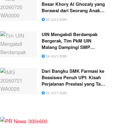
Besar Khory Al Ghozaly yang
Berawal dari Seorang Anak
Petani
25 JULY 2026
UIN Mengabdi Berdampak
Bergerak, Tim PkM UIN
Malang Dampingi SMP
Tahfidz Insan Madani Blitar
24 JULY 2026
Wujudkan Good School
Governance
Dari Bangku SMK Farmasi ke
Beasiswa Penuh UPI: Kisah
Perjalanan Prestasi yang Tak
Pernah Berhenti
22 JULY 2026