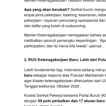
Menteri Ketenagakerjaan Yassierli setelah berdi
Apa yang akan berubah?
Serikat buruh mengus
empat jenis pekerjaan: katering, keamanan, keb
pekerjaan—layanan penunjang operasional dan
dari daftar yang boleh di-outsourcing.
Menteri Ketenagakerjaan menegaskan bahwa seti
melibatkan seluruh pemangku kepentingan . “Apa 
participation, dan itu harus kita lewati,” ujarnya .
2. RUU Ketenagakerjaan Baru: Lahir dari Pu
Lebih fundamental lagi, Indonesia sedang men
baru
sebagai respons atas Putusan Mahkamah 
agar klaster ketenagakerjaan dikeluarkan dari U
Tenggat waktunya: Oktober 2026 .
Koalisi Serikat Pekerja bersama Partai Buruh 
dengan
59 poin perbaikan dan 17 aturan baru