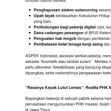
tuntutan utama mereka:
Penghapusan sistem outsourcing
secara
Upah layak
berdasarkan Kebutuhan Hidup 
yang baru
Perlindungan bagi pekerja digital
(ojol, ku
Dana cadangan pesangon
di BPJS Keten
Penguatan hak mogok
dengan pemberian
Pembatasan ketat tenaga kerja asing
dan 
ASPEK Indonesia, asosiasi serikat pekerja, meneg
sekadar “kosmetik atau tambal sulam” . Mereka 
perlu dikoreksi: fleksibilisasi yang berujung 
dipangkas, serta melemahnya pengawasan keten
“Rasanya Kayak Lutut Lemas”: Realita PHK
Bayangkan bekerja di sebuah pabrik selama ham
perusahaan mengumumkan PHK massal. Itulah yan
di Jawa Timur.