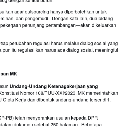
alog dengan serikat buruh.
ulkan agar outsourcing hanya diperbolehkan untuk
ersihan, dan pengemudi . Dengan kata lain, dua bidang
 pekerjaan penunjang pertambangan—akan dikeluarkan
ap perubahan regulasi harus melalui dialog sosial yang
pun itu regulasi kan harus ada dialog sosial, meaningful
tusan MK
yusun
Undang-Undang Ketenagakerjaan yang
Konstitusi Nomor 168/PUU-XXI/2023. MK memerintahkan
U Cipta Kerja dan dibentuk undang-undang tersendiri .
(KSP-PB) telah menyerahkan usulan kepada DPR
dalam dokumen setebal 250 halaman . Beberapa