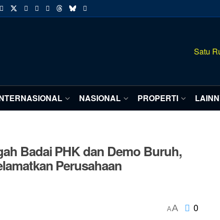
INTERNASIONAL
NASIONAL
PROPERTI
LAIN
ngah Badai PHK dan Demo Buruh,
yelamatkan Perusahaan
0
A
A