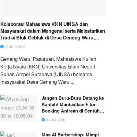
Kolaborasi Mahasiswa KKN UINSA dan
Masyarakat dalam Mengenal serta Melestarikan
Tradisi Bluk Gebluk di Desa Geneng Waru,
Kecamatan Rembang Kabupaten Pasuruan.
22 JULY 2026
Geneng Waru, Pasuruan, Mahasiswa Kuliah
Kerja Nyata (KKN) Universitas Islam Negeri
Sunan Ampel Surabaya (UINSA) bersama
masyarakat Desa Geneng Waru,...
Jangan Buru-Buru Datang ke
Kantah! Manfaatkan Fitur
Booking Antrean di Sentuh
Tanahku
9 JULY 2026
Mas Al Barbershop: Mimpi