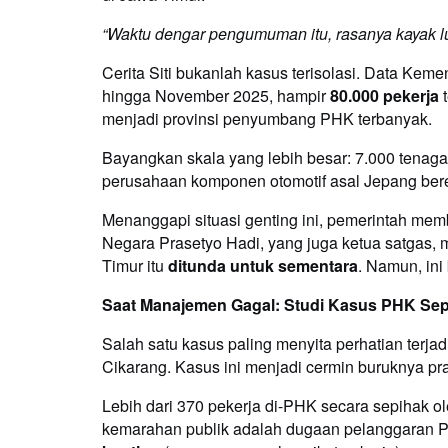
“Waktu dengar pengumuman itu, rasanya kayak lu
Cerita Siti bukanlah kasus terisolasi. Data Kem
hingga November 2025, hampir
80.000 pekerja
t
menjadi provinsi penyumbang PHK terbanyak.
Bayangkan skala yang lebih besar: 7.000 tenaga
perusahaan komponen otomotif asal Jepang ber
Menanggapi situasi genting ini, pemerintah mem
Negara Prasetyo Hadi, yang juga ketua satgas, 
Timur itu
ditunda untuk sementara
. Namun, ini
Saat Manajemen Gagal: Studi Kasus PHK Sepih
Salah satu kasus paling menyita perhatian terjad
Cikarang. Kasus ini menjadi cermin buruknya pra
Lebih dari 370 pekerja di-PHK secara sepihak 
kemarahan publik adalah dugaan pelanggaran Pe