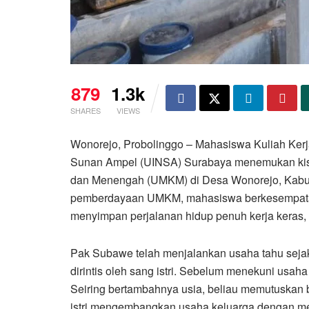
879
1.3k
SHARES
VIEWS
Wonorejo, Probolinggo – Mahasiswa Kuliah Kerj
Sunan Ampel (UINSA) Surabaya menemukan kisah i
dan Menengah (UMKM) di Desa Wonorejo, Kabupa
pemberdayaan UMKM, mahasiswa berkesempatan
menyimpan perjalanan hidup penuh kerja keras, 
Pak Subawe telah menjalankan usaha tahu sejak
dirintis oleh sang istri. Sebelum menekuni usah
Seiring bertambahnya usia, beliau memutuskan 
istri mengembangkan usaha keluarga dengan mem