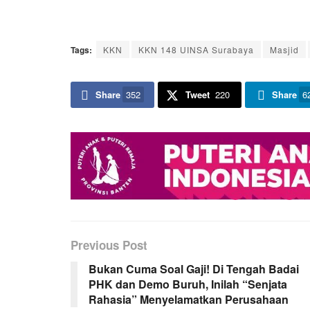
Tags:
KKN
KKN 148 UINSA Surabaya
Masjid
Share
352
Tweet
220
Share
6
Previous Post
Bukan Cuma Soal Gaji! Di Tengah Badai
PHK dan Demo Buruh, Inilah “Senjata
Rahasia” Menyelamatkan Perusahaan