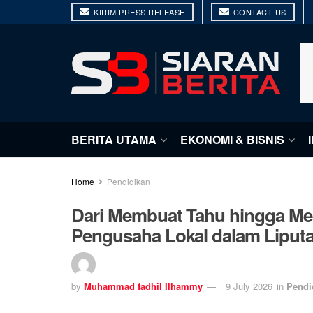
KIRIM PRESS RELEASE
CONTACT US
BERITA UTAMA
EKONOMI & BISNIS
Home
Pendidikan
Dari Membuat Tahu hingga Mem
Pengusaha Lokal dalam Liput
by
Muhammad fadhil Ilhammy
9 July 2026
in
Pendi