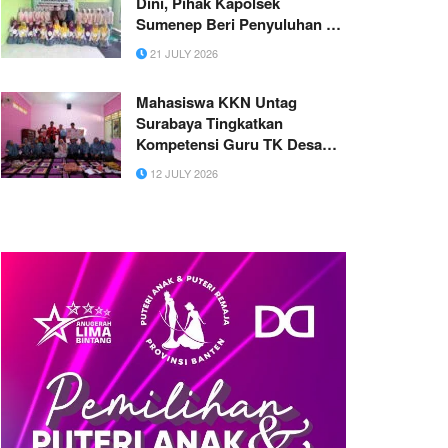
Dini, Pihak Kapolsek
Sumenep Beri Penyuluhan di
MATAMUDA MA Aqidah
21 JULY 2026
Usymuni
Mahasiswa KKN Untag
Surabaya Tingkatkan
Kompetensi Guru TK Desa
Lasem melalui Pelatihan
12 JULY 2026
Modul Ajar Berbasis APE