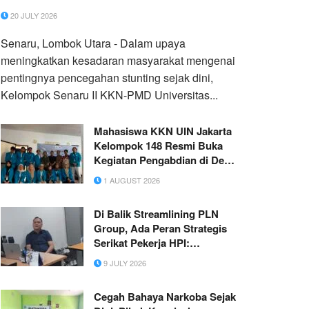
Pencegahan Stunting di Desa Senaru
20 JULY 2026
Senaru, Lombok Utara - Dalam upaya
meningkatkan kesadaran masyarakat mengenai
pentingnya pencegahan stunting sejak dini,
Kelompok Senaru II KKN-PMD Universitas...
Mahasiswa KKN UIN Jakarta
Kelompok 148 Resmi Buka
Kegiatan Pengabdian di Desa
Cibunian
1 AUGUST 2026
Di Balik Streamlining PLN
Group, Ada Peran Strategis
Serikat Pekerja HPI:
Mengawal Transformasi,
9 JULY 2026
Menjaga Kepentingan Negara
dan Pekerja
Cegah Bahaya Narkoba Sejak