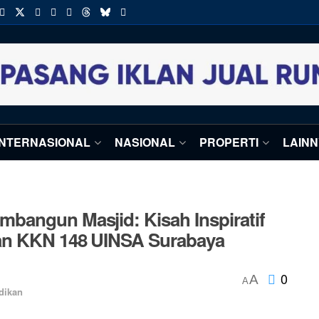
INTERNASIONAL
NASIONAL
PROPERTI
LAIN
bangun Masjid: Kisah Inspiratif
an KKN 148 UINSA Surabaya
0
A
A
dikan