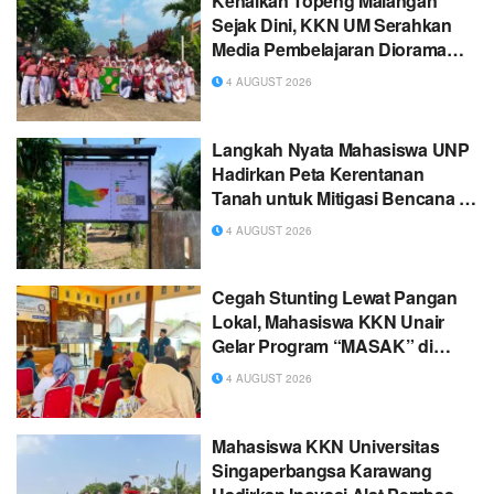
Kenalkan Topeng Malangan
Sejak Dini, KKN UM Serahkan
Media Pembelajaran Diorama
Interaktif ke SDN 2 Malangsuko
4 AUGUST 2026
Langkah Nyata Mahasiswa UNP
Hadirkan Peta Kerentanan
Tanah untuk Mitigasi Bencana di
Nagari Garagahan
4 AUGUST 2026
Cegah Stunting Lewat Pangan
Lokal, Mahasiswa KKN Unair
Gelar Program “MASAK” di
Desa Tunggulrejo
4 AUGUST 2026
Mahasiswa KKN Universitas
Singaperbangsa Karawang