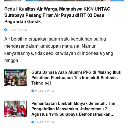
Peduli Kualitas Air Warga, Mahasiswa KKN UNTAG
Surabaya Pasang Filter Air Payau di RT 03 Desa
Pegundan Gresik
13 JULY 2026
Air bersih merupakan salah satu kebutuhan paling
mendasar dalam kehidupan manusia. Namun
kenyataannya, tidak sedikit wilayah di Indonesia yang
hingga...
Guru Bahasa Arab Alumni PPG di Malang Ikuti
Pelatihan Pembuatan Tes Interaktif Berbasis
Teknologi
20 JULY 2026
Pemanfaatan Limbah Minyak Jelantah, Tim
Pengabdian Masyarakat Universitas 17
Agustus 1945 Surabaya Demonstrasikan
Pembuatan Lilin Aromaterapi Di Pabrik
14 JULY 2026
Kerupuk