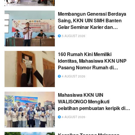
Mete, dan Pestisida Nabati
Membangun Generasi Berdaya
Saing, KKN UIN SMH Banten
Gelar Seminar Karier dan
Beasiswa di Desa Seuat
5 AUGUST 2026
160 Rumah Kini Memiliki
Identitas, Mahasiswa KKN UNP
Pasang Nomor Rumah di
Taratak Pasiranggai
4 AUGUST 2026
Mahasiswa KKN UIN
WALISONGO Mengikuti
pelatihan pembuatan keripik di
Kampung Keripik Desa Blerong
4 AUGUST 2026
Kabupaten Demak