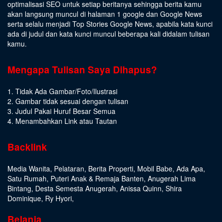
optimalisasi SEO untuk setiap beritanya sehingga berita kamu
akan langsung muncul di halaman 1 google dan Google News
serta selalu menjadi Top Stories Google News, apabila kata kunci
ada di judul dan kata kunci muncul beberapa kali didalam tulisan
kamu.
Mengapa Tulisan Saya Dihapus?
1. Tidak Ada Gambar/Foto/Ilustrasi
2. Gambar tidak sesuai dengan tulisan
3. Judul Pakai Huruf Besar Semua
4. Menambahkan Link atau Tautan
Backlink
Media Wanita
,
Pelataran
,
Berita Properti
,
Mobil Babe
,
Ada Apa
,
Satu Rumah
,
Puteri Anak & Remaja Banten
,
Anugerah Lima
Bintang
,
Desta Semesta Anugerah
,
Anissa Quinn
,
Shira
Dominique
,
Ry Hyori
,
Belanja