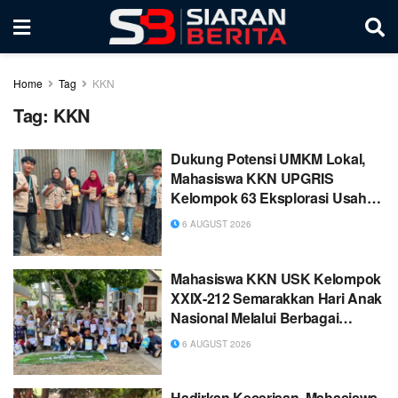
Home
Tag
KKN
Tag:
KKN
Dukung Potensi UMKM Lokal,
Mahasiswa KKN UPGRIS
Kelompok 63 Eksplorasi Usaha
Keripik Tempe Sagu “Padang
6 AUGUST 2026
Jaya Snack” di Desa Jati
Mahasiswa KKN USK Kelompok
XXIX-212 Semarakkan Hari Anak
Nasional Melalui Berbagai
Perlombaan Edukatif di Desa
6 AUGUST 2026
Cot Rabo Tunong
Hadirkan Keceriaan, Mahasiswa