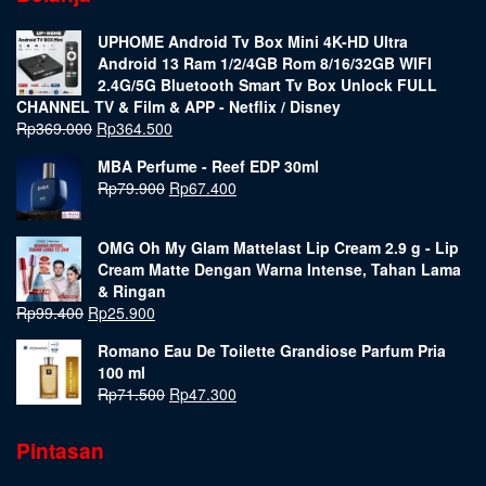
UPHOME Android Tv Box Mini 4K-HD Ultra
Android 13 Ram 1/2/4GB Rom 8/16/32GB WIFI
2.4G/5G Bluetooth Smart Tv Box Unlock FULL
CHANNEL TV & Film & APP - Netflix / Disney
Rp
369.000
Rp
364.500
MBA Perfume - Reef EDP 30ml
Rp
79.900
Rp
67.400
OMG Oh My Glam Mattelast Lip Cream 2.9 g - Lip
Cream Matte Dengan Warna Intense, Tahan Lama
& Ringan
Rp
99.400
Rp
25.900
Romano Eau De Toilette Grandiose Parfum Pria
100 ml
Rp
71.500
Rp
47.300
Pintasan