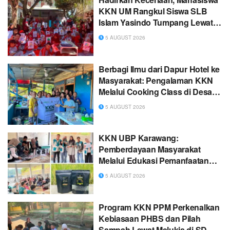
KKN UM Rangkul Siswa SLB
Islam Yasindo Tumpang Lewat
Kegiatan Mewarnai
5 AUGUST 2026
Berbagi Ilmu dari Dapur Hotel ke
Masyarakat: Pengalaman KKN
Melalui Cooking Class di Desa
ITCI
5 AUGUST 2026
KKN UBP Karawang:
Pemberdayaan Masyarakat
Melalui Edukasi Pemanfaatan
Sekam Padi Menjadi Briket
5 AUGUST 2026
Ramah Lingkungan di Desa
Darmaga
Program KKN PPM Perkenalkan
Kebiasaan PHBS dan Pilah
Sampah Lewat Melukis di SD