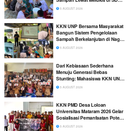
Negeri 2 Gentanbanaran
5 AUGUST 2026
KKN UNP Bersama Masyarakat
Bangun Sistem Pengelolaan
Sampah Berkelanjutan di Nagari
Balai Baiak Malai III Koto
5 AUGUST 2026
Dari Kebiasaan Sederhana
Menuju Generasi Bebas
Stunting: Mahasiswa KKN UNP
Hadirkan Edukasi PHBS, Gizi
5 AUGUST 2026
Seimbang, dan Digitalisasi
Posyandu di Nagari Balai Baiak
Malai III Koto
KKN PMD Desa Loloan
Universitas Mataram 2026 Gelar
Sosialisasi Pemanfaatan Potensi
Lokal Melalui Pembuatan Briket
5 AUGUST 2026
Bonggol Jagung, Abon Jambu