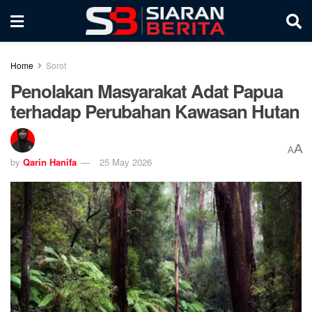
Home
Sorot
Penolakan Masyarakat Adat Papua
terhadap Perubahan Kawasan Hutan
A
A
by
Qarin Hanifa
25 May 2026