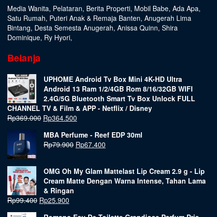
Media Wanita
,
Pelataran
,
Berita Properti
,
Mobil Babe
,
Ada Apa
,
Satu Rumah
,
Puteri Anak & Remaja Banten
,
Anugerah Lima
Bintang
,
Desta Semesta Anugerah
,
Anissa Quinn
,
Shira
Dominique
,
Ry Hyori
,
Belanja
UPHOME Android Tv Box Mini 4K-HD Ultra
Android 13 Ram 1/2/4GB Rom 8/16/32GB WIFI
2.4G/5G Bluetooth Smart Tv Box Unlock FULL
CHANNEL TV & Film & APP - Netflix / Disney
Rp
369.000
Rp
364.500
MBA Perfume - Reef EDP 30ml
Rp
79.900
Rp
67.400
OMG Oh My Glam Mattelast Lip Cream 2.9 g - Lip
Cream Matte Dengan Warna Intense, Tahan Lama
& Ringan
Rp
99.400
Rp
25.900