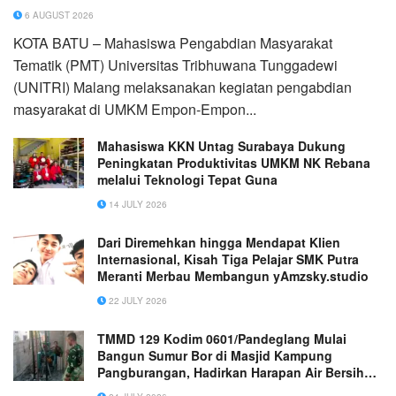
6 AUGUST 2026
KOTA BATU – Mahasiswa Pengabdian Masyarakat
Tematik (PMT) Universitas Tribhuwana Tunggadewi
(UNITRI) Malang melaksanakan kegiatan pengabdian
masyarakat di UMKM Empon-Empon...
Mahasiswa KKN Untag Surabaya Dukung
Peningkatan Produktivitas UMKM NK Rebana
melalui Teknologi Tepat Guna
14 JULY 2026
Dari Diremehkan hingga Mendapat Klien
Internasional, Kisah Tiga Pelajar SMK Putra
Meranti Merbau Membangun yAmzsky.studio
22 JULY 2026
TMMD 129 Kodim 0601/Pandeglang Mulai
Bangun Sumur Bor di Masjid Kampung
Pangburangan, Hadirkan Harapan Air Bersih
untuk Warga