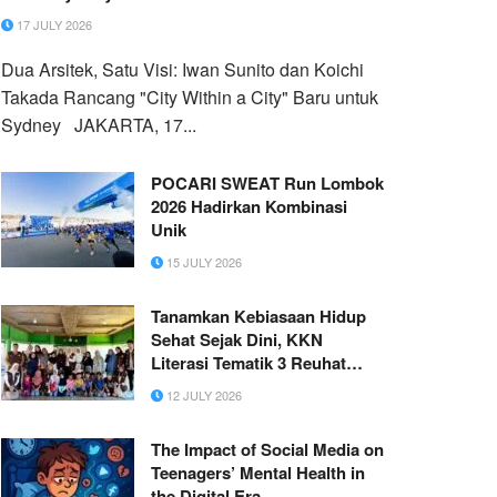
17 JULY 2026
Dua Arsitek, Satu Visi: Iwan Sunito dan Koichi
Takada Rancang "City Within a City" Baru untuk
Sydney JAKARTA, 17...
POCARI SWEAT Run Lombok
2026 Hadirkan Kombinasi
Unik
15 JULY 2026
Tanamkan Kebiasaan Hidup
Sehat Sejak Dini, KKN
Literasi Tematik 3 Reuhat
Tuha Gelar Edukasi
12 JULY 2026
Kesehatan Gigi dan Mulut
untuk Anak-anak
The Impact of Social Media on
Teenagers’ Mental Health in
the Digital Era