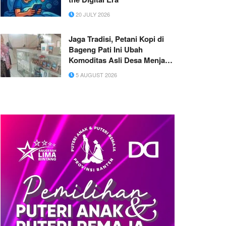
20 JULY 2026
Jaga Tradisi, Petani Kopi di
Bageng Pati Ini Ubah
Komoditas Asli Desa Menjadi
Produk UMKM yang Bernilai
5 AUGUST 2026
Jual