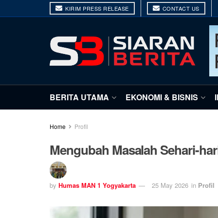
KIRIM PRESS RELEASE
CONTACT US
BERITA UTAMA
EKONOMI & BISNIS
Home
Profil
Mengubah Masalah Sehari-hari 
by
Humas MAN 1 Yogyakarta
25 May 2026
in
Profil