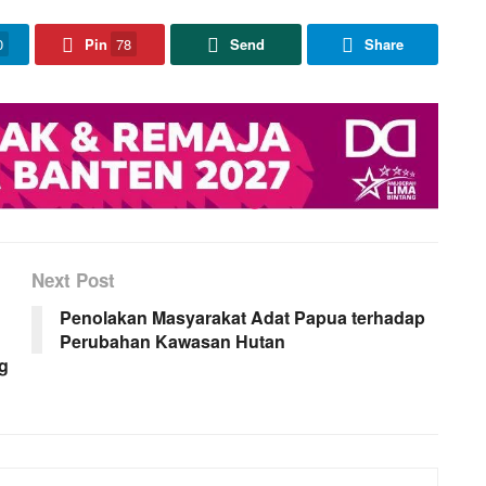
0
Pin
78
Send
Share
Next Post
Penolakan Masyarakat Adat Papua terhadap
Perubahan Kawasan Hutan
ng