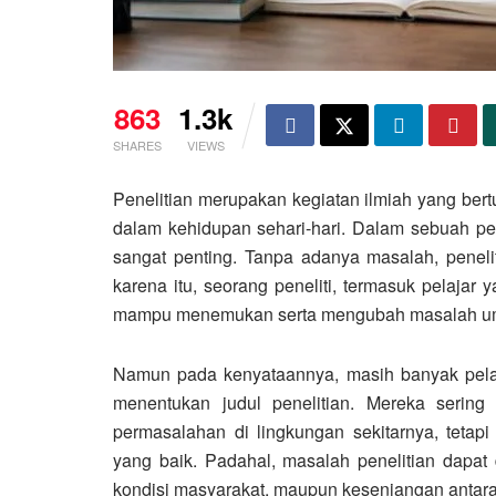
863
1.3k
SHARES
VIEWS
Penelitian merupakan kegiatan ilmiah yang be
dalam kehidupan sehari-hari. Dalam sebuah p
sangat penting. Tanpa adanya masalah, peneli
karena itu, seorang peneliti, termasuk pelajar
mampu menemukan serta mengubah masalah umum 
Namun pada kenyataannya, masih banyak pelaj
menentukan judul penelitian. Mereka sering
permasalahan di lingkungan sekitarnya, tet
yang baik. Padahal, masalah penelitian dapa
kondisi masyarakat, maupun kesenjangan antar