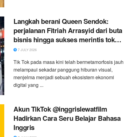
Langkah berani Queen Sendok:
perjalanan Fitriah Arrasyid dari buta
bisnis hingga sukses merintis toko
mandiri di TikTok
7 JULY 2026
Tik Tok pada masa kini telah bermetamorfosis jauh
melampaui sekadar panggung hiburan visual,
menjelma menjadi sebuah ekosistem ekonomi
digital yang ...
Akun TikTok @inggrislewatfilm
Hadirkan Cara Seru Belajar Bahasa
Inggris