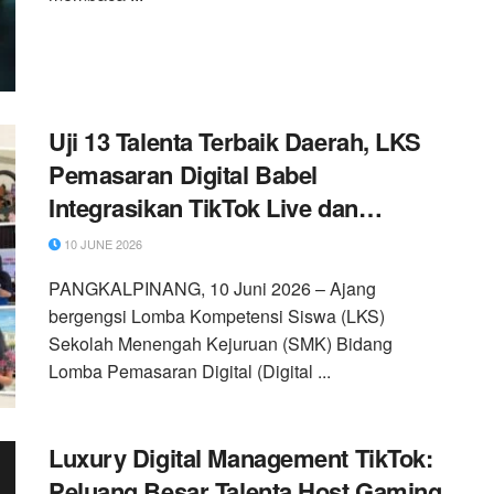
Uji 13 Talenta Terbaik Daerah, LKS
Pemasaran Digital Babel
Integrasikan TikTok Live dan
Analisis Data
10 JUNE 2026
PANGKALPINANG, 10 Juni 2026 – Ajang
bergengsi Lomba Kompetensi Siswa (LKS)
Sekolah Menengah Kejuruan (SMK) Bidang
Lomba Pemasaran Digital (Digital ...
Luxury Digital Management TikTok:
Peluang Besar Talenta Host Gaming