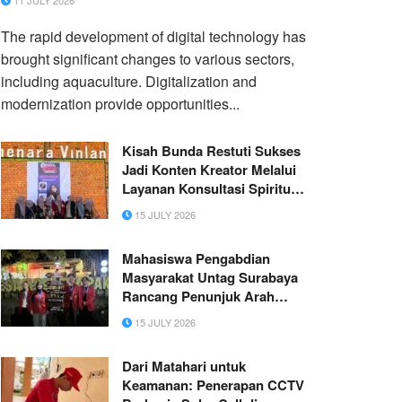
11 JULY 2026
The rapid development of digital technology has
brought significant changes to various sectors,
including aquaculture. Digitalization and
modernization provide opportunities...
Kisah Bunda Restuti Sukses
Jadi Konten Kreator Melalui
Layanan Konsultasi Spiritual
Di Tik Tok
15 JULY 2026
Mahasiswa Pengabdian
Masyarakat Untag Surabaya
Rancang Penunjuk Arah
Bertenaga Plts Untuk
15 JULY 2026
Penerangan Otomatis Di Desa
Asempapak, Kecamatan
Dari Matahari untuk
Sidayu, Kabupaten Gresik
Keamanan: Penerapan CCTV