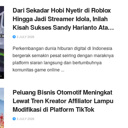
Dari Sekadar Hobi Nyetir di Roblox
Hingga Jadi Streamer Idola, Inilah
Kisah Sukses Sandy Harianto Atau
Cdidel Membangun Kerajaan Virtual
3 JULY 2026
Interaktifnya di TikTok
Perkembangan dunia hiburan digital di Indonesia
bergerak semakin pesat seiring dengan maraknya
platform siaran langsung dan bertumbuhnya
komunitas game online ...
Peluang Bisnis Otomotif Meningkat
Lewat Tren Kreator Affiliator Lampu
Modifikasi di Platform TikTok
3 JULY 2026