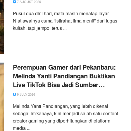
7 AUGUST 2026
Pukul dua dini hari, mata masih menatap layar.
Niat awalnya cuma “istirahat lima menit” dari tugas
kuliah, tapi jempol terus ...
Perempuan Gamer dari Pekanbaru:
Melinda Yanti Pandiangan Buktikan
Live TikTok Bisa Jadi Sumber
Penghasilan dan Karier Profesional
9 JULY 2026
Melinda Yanti Pandiangan, yang lebih dikenal
sebagai im'kanaya, kini menjadi salah satu content
creator gaming yang diperhitungkan di platform
media ...