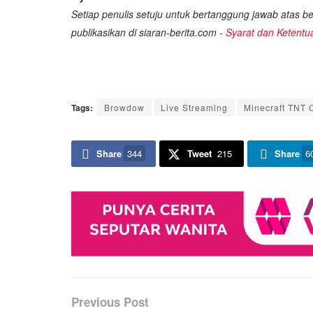
Setiap penulis setuju untuk bertanggung jawab atas ber
publikasikan di siaran-berita.com -
Syarat dan Ketentu
Tags:
Browdow
Live Streaming
Minecraft TNT 
Share
344
Tweet
215
Share
6
Previous Post