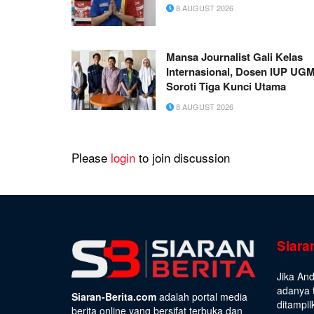
8 AUGUST 2026
Mansa Journalist Gali Kelas
Internasional, Dosen IUP UG
Soroti Tiga Kunci Utama
8 AUGUST 2026
Please
login
to join discussion
Siara
Jika An
adanya t
Siaran-Berita.com
adalah portal media
ditampil
berita online yang bersifat terbuka dan