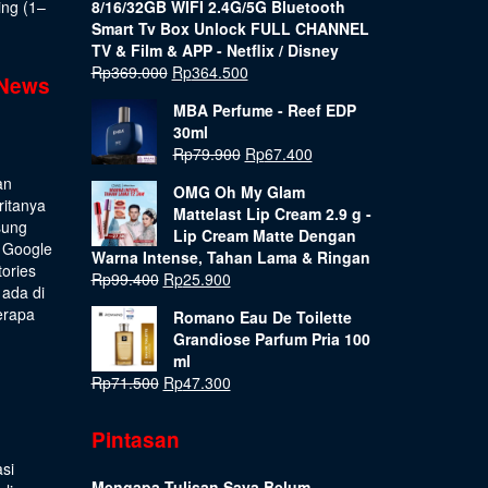
ing (1–
8/16/32GB WIFI 2.4G/5G Bluetooth
Smart Tv Box Unlock FULL CHANNEL
TV & Film & APP - Netflix / Disney
Rp
369.000
Rp
364.500
 News
MBA Perfume - Reef EDP
30ml
Rp
79.900
Rp
67.400
an
OMG Oh My Glam
ritanya
Mattelast Lip Cream 2.9 g -
sung
Lip Cream Matte Dengan
 Google
Warna Intense, Tahan Lama & Ringan
tories
Rp
99.400
Rp
25.900
 ada di
erapa
Romano Eau De Toilette
Grandiose Parfum Pria 100
ml
Rp
71.500
Rp
47.300
Pintasan
si
Mengapa Tulisan Saya Belum