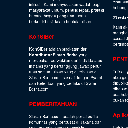
cipta at
inklusif. Kami menyediakan wadah bagi
hubungi 
masyarakat umum, penulis lepas, praktisi
humas, hingga pengamat untuk
📧
reda
berkontribusi dalam bentuk tulisan
Kami ak
menghap
KonSiBer
sesuai 
pertimb
KonSiBer
adalah singkatan dari
Kontributor Siaran Berita
yang
PENT
merupakan perwakilan dari individu atau
instansi yang bertanggung-jawab penuh
Tulisan 
atas semua tulisan yang diterbitkan di
atau gam
Siaran-Berita.com sesuai dengan
Syarat
dipublik
dan Ketentuan
yang berlaku di Siaran-
dihapus
Berita.com
ada hub
bukan fo
PEMBERITAHUAN
Aplik
Siaran-Berita.com adalah portal berita
komunitas yang berpusat di Jakarta dan
Untuk m
tidak memiliki kantor perwakilan