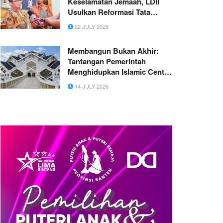
Keselamatan Jemaah, LDII
Usulkan Reformasi Tata
Kelola Ibadah Haji ke DPR RI
22 JULY 2026
Membangun Bukan Akhir:
Tantangan Pemerintah
Menghidupkan Islamic Center
Jambi
14 JULY 2026