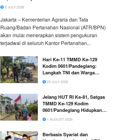
8 JULY 2026
Jakarta – Kementerian Agraria dan Tata
Ruang/Badan Pertanahan Nasional (ATR/BPN)
akan mulai menerapkan sistem pengukuran
terjadwal di seluruh Kantor Pertanahan...
Hari Ke-11 TMMD Ke-129
Kodim 0601/Pandeglang:
Langkah TNI dan Warga
Makin Padu, Pengerasan
25 JULY 2026
Jalan Terus Dikebut
Jelang HUT RI Ke-81, Satgas
TMMD Ke-129 Kodim
0601/Pandeglang Hidupkan
Semangat Merah Putih di
1 AUGUST 2026
Desa Pasirgadung
Berbasis Syariat dan