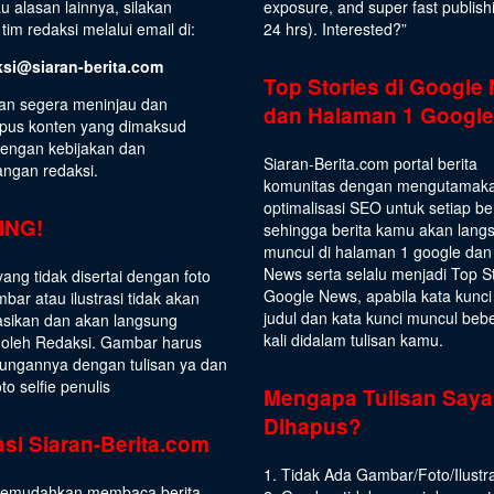
au alasan lainnya, silakan
exposure, and super fast publish
tim redaksi melalui email di:
24 hrs).
Interested
?”
ksi@siaran-berita.com
Top Stories di Google
an segera meninjau dan
dan Halaman 1 Google
us konten yang dimaksud
dengan kebijakan dan
Siaran-Berita.com portal berita
angan redaksi.
komunitas dengan mengutamak
optimalisasi SEO untuk setiap be
ING!
sehingga berita kamu akan lang
muncul di halaman 1 google dan
News serta selalu menjadi Top S
yang tidak disertai dengan foto
Google News, apabila kata kunci
bar atau ilustrasi tidak akan
judul dan kata kunci muncul beb
asikan dan akan langsung
kali didalam tulisan kamu.
 oleh Redaksi. Gambar harus
ungannya dengan tulisan ya dan
to selfie penulis
Mengapa Tulisan Saya
Dihapus?
asi Siaran-Berita.com
1. Tidak Ada Gambar/Foto/Ilustra
emudahkan membaca berita