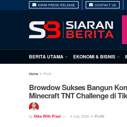
KIRIM PRESS RELEASE
CONTACT US
BERITA UTAMA
EKONOMI & BISNIS
Home
Profil
Browdow Sukses Bangun Komu
Minecraft TNT Challenge di Ti
by
Dika With Pixel
4 July 2026
in
Profil