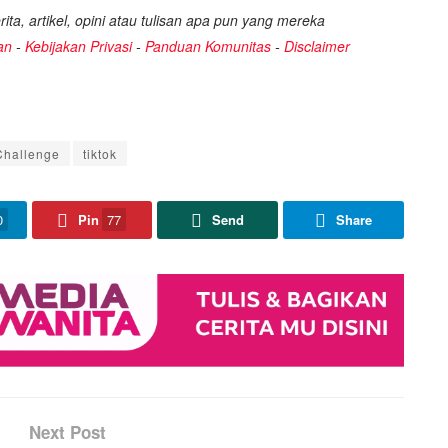
ita, artikel, opini atau tulisan apa pun yang mereka
an
-
Kebijakan Privasi
-
Panduan Komunitas
-
Disclaimer
Challenge
tiktok
0
Pin
77
Send
Share
Next Post