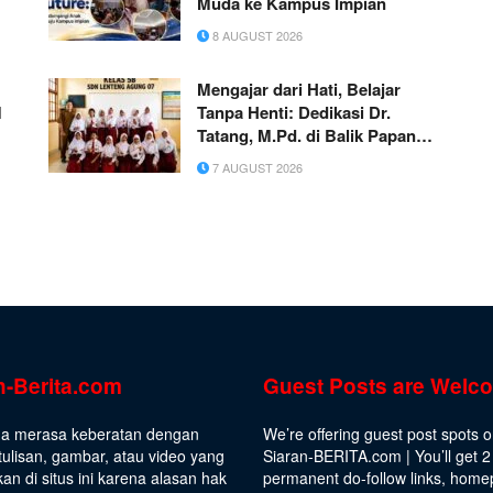
Muda ke Kampus Impian
8 AUGUST 2026
Mengajar dari Hati, Belajar
M
Tanpa Henti: Dedikasi Dr.
Tatang, M.Pd. di Balik Papan
Tulis SD
7 AUGUST 2026
n-Berita.com
Guest Posts are Welc
da merasa keberatan dengan
We’re offering guest post spots 
ulisan, gambar, atau video yang
Siaran-BERITA.com | You’ll get 2
kan di situs ini karena alasan hak
permanent do-follow links, hom