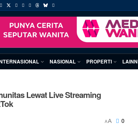
INTERNASIONAL
NASIONAL
PROPERTI
LAIN
nitas Lewat Live Streaming
kTok
0
A
A