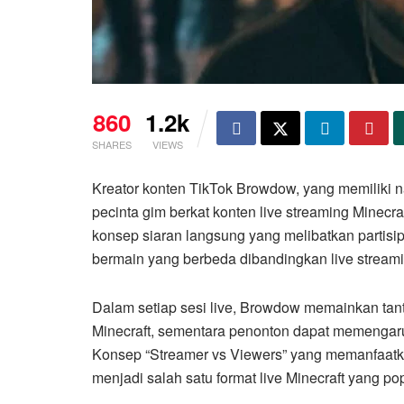
860
1.2k
SHARES
VIEWS
Kreator konten TikTok Browdow, yang memiliki n
pecinta gim berkat konten live streaming Minecra
konsep siaran langsung yang melibatkan parti
bermain yang berbeda dibandingkan live strea
Dalam setiap sesi live, Browdow memainkan ta
Minecraft, sementara penonton dapat memengaruhi
Konsep “Streamer vs Viewers” yang memanfaatk
menjadi salah satu format live Minecraft yang pop