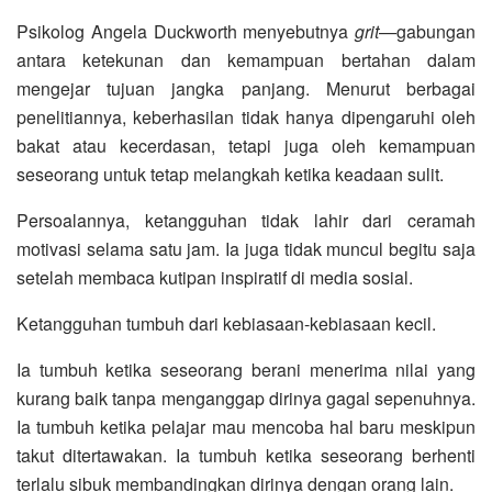
Psikolog Angela Duckworth menyebutnya
grit
—gabungan
antara ketekunan dan kemampuan bertahan dalam
mengejar tujuan jangka panjang. Menurut berbagai
penelitiannya, keberhasilan tidak hanya dipengaruhi oleh
bakat atau kecerdasan, tetapi juga oleh kemampuan
seseorang untuk tetap melangkah ketika keadaan sulit.
Persoalannya, ketangguhan tidak lahir dari ceramah
motivasi selama satu jam. Ia juga tidak muncul begitu saja
setelah membaca kutipan inspiratif di media sosial.
Ketangguhan tumbuh dari kebiasaan-kebiasaan kecil.
Ia tumbuh ketika seseorang berani menerima nilai yang
kurang baik tanpa menganggap dirinya gagal sepenuhnya.
Ia tumbuh ketika pelajar mau mencoba hal baru meskipun
takut ditertawakan. Ia tumbuh ketika seseorang berhenti
terlalu sibuk membandingkan dirinya dengan orang lain.