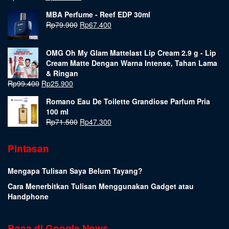
MBA Perfume - Reef EDP 30ml
Rp
79.900
Rp
67.400
OMG Oh My Glam Mattelast Lip Cream 2.9 g - Lip
Cream Matte Dengan Warna Intense, Tahan Lama
& Ringan
Rp
99.400
Rp
25.900
Romano Eau De Toilette Grandiose Parfum Pria
100 ml
Rp
71.500
Rp
47.300
Pintasan
Mengapa Tulisan Saya Belum Tayang?
Cara Menerbitkan Tulisan Menggunakan Gadget atau
Handphone
Baca di Google News