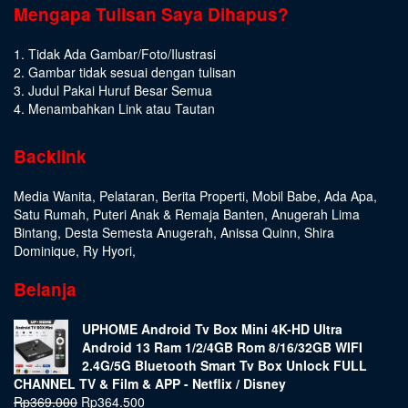
Mengapa Tulisan Saya Dihapus?
1. Tidak Ada Gambar/Foto/Ilustrasi
2. Gambar tidak sesuai dengan tulisan
3. Judul Pakai Huruf Besar Semua
4. Menambahkan Link atau Tautan
Backlink
Media Wanita
,
Pelataran
,
Berita Properti
,
Mobil Babe
,
Ada Apa
,
Satu Rumah
,
Puteri Anak & Remaja Banten
,
Anugerah Lima
Bintang
,
Desta Semesta Anugerah
,
Anissa Quinn
,
Shira
Dominique
,
Ry Hyori
,
Belanja
UPHOME Android Tv Box Mini 4K-HD Ultra
Android 13 Ram 1/2/4GB Rom 8/16/32GB WIFI
2.4G/5G Bluetooth Smart Tv Box Unlock FULL
CHANNEL TV & Film & APP - Netflix / Disney
Rp
369.000
Rp
364.500