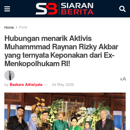
Home
Profil
Hubungan menarik Aktivis
Muhammmad Raynan Rizky Akbar
yang ternyata Keponakan dari Ex-
Menkopolhukam RI!
A
A
by
Baskara Adiwiyata
24 May 2026