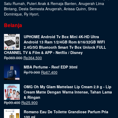
Satu Rumah
,
Puteri Anak & Remaja Banten
,
Anugerah Lima
Bintang
,
Desta Semesta Anugerah
,
Anissa Quinn
,
Shira
Dominique
,
Ry Hyori
,
Belanja
UPHOME Android Tv Box Mini 4K-HD Ultra
Android 13 Ram 1/2/4GB Rom 8/16/32GB WIFI
2.4G/5G Bluetooth Smart Tv Box Unlock FULL
CHANNEL TV & Film & APP - Netflix / Disney
Rp
369.000
Rp
364.500
MBA Perfume - Reef EDP 30ml
Rp
79.900
Rp
67.400
OMG Oh My Glam Mattelast Lip Cream 2.9 g - Lip
Cream Matte Dengan Warna Intense, Tahan Lama
& Ringan
Rp
99.400
Rp
25.900
Romano Eau De Toilette Grandiose Parfum Pria
100 ml