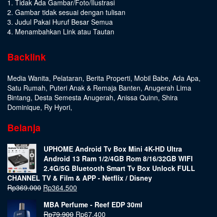
1. Tidak Ada Gambar/Foto/Ilustrasi
2. Gambar tidak sesuai dengan tulisan
3. Judul Pakai Huruf Besar Semua
4. Menambahkan Link atau Tautan
Backlink
Media Wanita
,
Pelataran
,
Berita Properti
,
Mobil Babe
,
Ada Apa
,
Satu Rumah
,
Puteri Anak & Remaja Banten
,
Anugerah Lima
Bintang
,
Desta Semesta Anugerah
,
Anissa Quinn
,
Shira
Dominique
,
Ry Hyori
,
Belanja
UPHOME Android Tv Box Mini 4K-HD Ultra
Android 13 Ram 1/2/4GB Rom 8/16/32GB WIFI
2.4G/5G Bluetooth Smart Tv Box Unlock FULL
CHANNEL TV & Film & APP - Netflix / Disney
Rp
369.000
Rp
364.500
MBA Perfume - Reef EDP 30ml
Rp
79.900
Rp
67.400