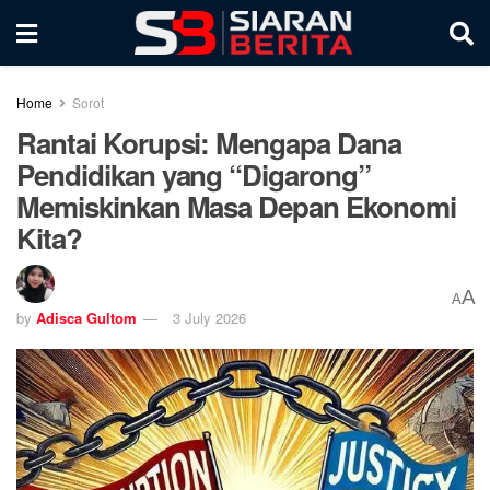
Home
Sorot
Rantai Korupsi: Mengapa Dana
Pendidikan yang “Digarong”
Memiskinkan Masa Depan Ekonomi
Kita?
A
A
by
Adisca Gultom
3 July 2026