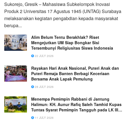
Sukorejo, Gresik – Mahasiswa Subkelompok Inovasi
Produk 2 Universitas 17 Agustus 1945 (UNTAG) Surabaya
melaksanakan kegiatan pengabdian kepada masyarakat
berupa...
Alim Belum Tentu Berakhlak? Riset
Mengejutkan UM Siap Bongkar Sisi
Tersembunyi Religiusitas Siswa Indonesia
22 JULY 2026
Rayakan Hari Anak Nasional, Puteri Anak dan
Puteri Remaja Banten Berbagi Keceriaan
Bersama Anak Lapak Pemulung
28 JULY 2026
Menempa Pemimpin Rabbani di Jantung
Halimun: KH. Aunur Rafiq Saleh Tamhid Kupas
Tuntas Syarat Pemimpin Tangguh pada LK III
elTAHFIDH Indonesia
11 JULY 2026