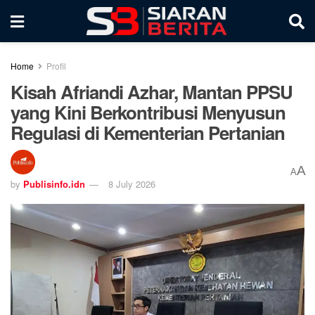
Home
Profil
Kisah Afriandi Azhar, Mantan PPSU
yang Kini Berkontribusi Menyusun
Regulasi di Kementerian Pertanian
A
A
by
Publisinfo.idn
8 July 2026