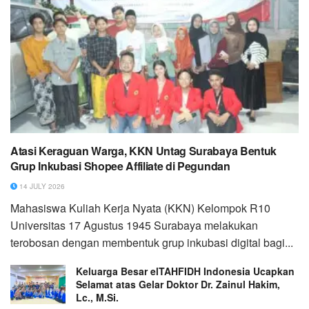
Atasi Keraguan Warga, KKN Untag Surabaya Bentuk
Grup Inkubasi Shopee Affiliate di Pegundan
14 JULY 2026
Mahasiswa Kuliah Kerja Nyata (KKN) Kelompok R10
Universitas 17 Agustus 1945 Surabaya melakukan
terobosan dengan membentuk grup inkubasi digital bagi...
Keluarga Besar elTAHFIDH Indonesia Ucapkan
Selamat atas Gelar Doktor Dr. Zainul Hakim,
Lc., M.Si.