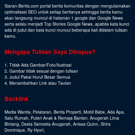
Siaran-Berita.com portal berita komunitas dengan mengutamakan
optimalisasi SEO untuk setiap beritanya sehingga berita kamu
akan langsung muncul di halaman 1 google dan Google News
serta selalu menjadi Top Stories Google News, apabila kata kunci
ada di judul dan kata kunci muncul beberapa kali didalam tulisan
kamu.
Mengapa Tulisan Saya Dihapus?
1. Tidak Ada Gambar/Foto/Ilustrasi
2. Gambar tidak sesuai dengan tulisan
3. Judul Pakai Huruf Besar Semua
4. Menambahkan Link atau Tautan
Backlink
Media Wanita
,
Pelataran
,
Berita Properti
,
Mobil Babe
,
Ada Apa
,
Satu Rumah
,
Puteri Anak & Remaja Banten
,
Anugerah Lima
Bintang
,
Desta Semesta Anugerah
,
Anissa Quinn
,
Shira
Dominique
,
Ry Hyori
,