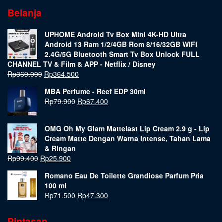
Belanja
UPHOME Android Tv Box Mini 4K-HD Ultra
Android 13 Ram 1/2/4GB Rom 8/16/32GB WIFI
2.4G/5G Bluetooth Smart Tv Box Unlock FULL
CHANNEL TV & Film & APP - Netflix / Disney
Rp
369.000
Rp
364.500
MBA Perfume - Reef EDP 30ml
Rp
79.900
Rp
67.400
OMG Oh My Glam Mattelast Lip Cream 2.9 g - Lip
Cream Matte Dengan Warna Intense, Tahan Lama
& Ringan
Rp
99.400
Rp
25.900
Romano Eau De Toilette Grandiose Parfum Pria
100 ml
Rp
71.500
Rp
47.300
Pintasan