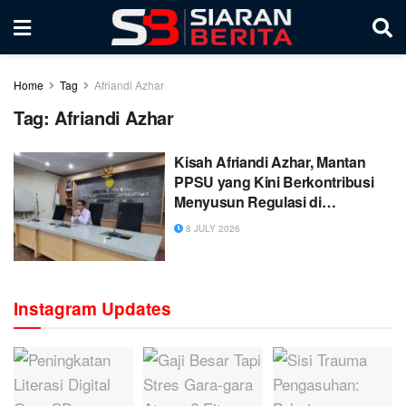
Home
Tag
Afriandi Azhar
Tag:
Afriandi Azhar
Kisah Afriandi Azhar, Mantan
PPSU yang Kini Berkontribusi
Menyusun Regulasi di
Kementerian Pertanian
8 JULY 2026
Instagram Updates