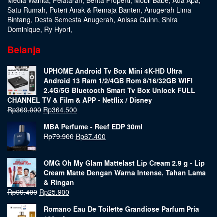
Media Wanita
,
Pelataran
,
Berita Properti
,
Mobil Babe
,
Ada Apa
,
Satu Rumah
,
Puteri Anak & Remaja Banten
,
Anugerah Lima
Bintang
,
Desta Semesta Anugerah
,
Anissa Quinn
,
Shira
Dominique
,
Ry Hyori
,
Belanja
UPHOME Android Tv Box Mini 4K-HD Ultra
Android 13 Ram 1/2/4GB Rom 8/16/32GB WIFI
2.4G/5G Bluetooth Smart Tv Box Unlock FULL
CHANNEL TV & Film & APP - Netflix / Disney
Rp
369.000
Rp
364.500
MBA Perfume - Reef EDP 30ml
Rp
79.900
Rp
67.400
OMG Oh My Glam Mattelast Lip Cream 2.9 g - Lip
Cream Matte Dengan Warna Intense, Tahan Lama
& Ringan
Rp
99.400
Rp
25.900
Romano Eau De Toilette Grandiose Parfum Pria