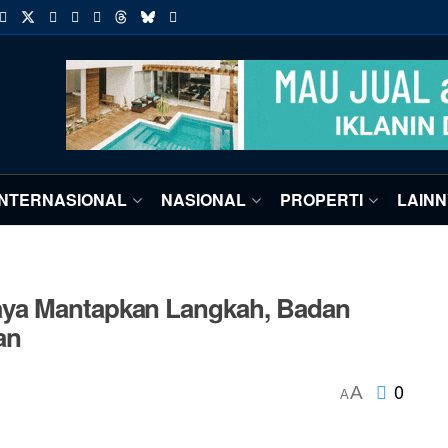
INTERNASIONAL
NASIONAL
PROPERTI
LAIN
aya Mantapkan Langkah, Badan
an
0
A
A