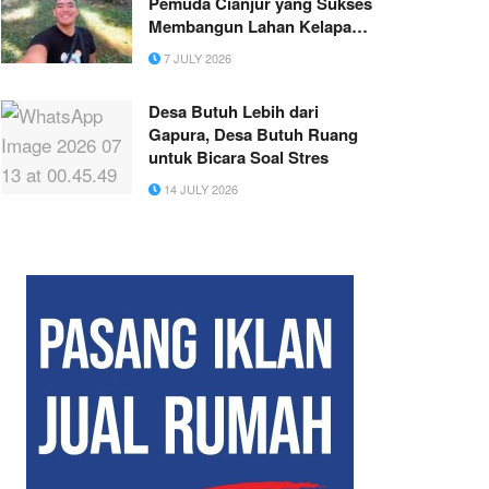
Pemuda Cianjur yang Sukses
Membangun Lahan Kelapa
Sawit di Usia 21 Tahun
7 JULY 2026
Desa Butuh Lebih dari
Gapura, Desa Butuh Ruang
untuk Bicara Soal Stres
14 JULY 2026