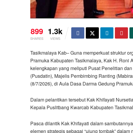
899
1.3k
SHARES
VIEWS
Tasikmalaya Kab– Guna memperkuat struktur or
Pramuka Kabupaten Tasikmalaya, Kak H. Roni 
kelengkapan yang meliputi Pusat Penelitian da
(Pusdatin), Majelis Pembimbing Ranting (Mabir
(8/7/2026), di Aula Dasa Darma Gedung Pramuk
Dalam pelantikan tersebut Kak Khifayati Nurseti
Kepala Puslitbang Kwarcab Kabupaten Tasikmal
Pasca dilantik Kak Khifayati dalam sambutann
elemen strategis sebagai “ujung tombak” dala