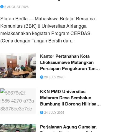
5 AUGUST 2026
Siaran Berita — Mahasiswa Belajar Bersama
Komunitas (BBK) 8 Universitas Airlangga
melaksanakan kegiatan Program CERDAS
(Ceria dengan Tangan Bersih dan...
Kantor Pertanahan Kota
Lhokseumawe Matangkan
Persiapan Pengukuran Tanah
untuk Pembangunan Jalan
28 JULY 2026
Lingkar
KKN PMD Universitas
Mataram Desa Sembalun
Bumbung II Dorong Hilirisasi
Kopi melalui Inovasi Teh Kulit
24 JULY 2026
Kopi
Perjalanan Agung Gumelar,