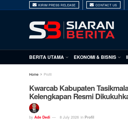
KIRIM PRESS RELEASE
CONTACT US
BERITA UTAMA
EKONOMI & BISNIS
Home
Profil
Kwarcab Kabupaten Tasikmal
Kelengkapan Resmi Dikukuhk
by
Ade Dedi
8 July 2026
in
Profil