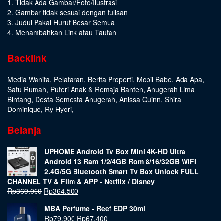
1. Tidak Ada Gambar/Foto/Ilustrasi
2. Gambar tidak sesuai dengan tulisan
3. Judul Pakai Huruf Besar Semua
4. Menambahkan Link atau Tautan
Backlink
Media Wanita
,
Pelataran
,
Berita Properti
,
Mobil Babe
,
Ada Apa
,
Satu Rumah
,
Puteri Anak & Remaja Banten
,
Anugerah Lima
Bintang
,
Desta Semesta Anugerah
,
Anissa Quinn
,
Shira
Dominique
,
Ry Hyori
,
Belanja
UPHOME Android Tv Box Mini 4K-HD Ultra
Android 13 Ram 1/2/4GB Rom 8/16/32GB WIFI
2.4G/5G Bluetooth Smart Tv Box Unlock FULL
CHANNEL TV & Film & APP - Netflix / Disney
Rp
369.000
Rp
364.500
MBA Perfume - Reef EDP 30ml
Rp
79.900
Rp
67.400