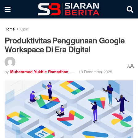
Home
Opini
Produktivitas Penggunaan Google
Workspace Di Era Digital
A
A
by
Muhammad Yukhie Ramadhan
18 December 2025