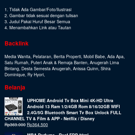
1. Tidak Ada Gambar/Foto/Ilustrasi
2. Gambar tidak sesuai dengan tulisan
3. Judul Pakai Huruf Besar Semua
4. Menambahkan Link atau Tautan
Backlink
Media Wanita
,
Pelataran
,
Berita Properti
,
Mobil Babe
,
Ada Apa
,
Satu Rumah
,
Puteri Anak & Remaja Banten
,
Anugerah Lima
Bintang
,
Desta Semesta Anugerah
,
Anissa Quinn
,
Shira
Dominique
,
Ry Hyori
,
Belanja
UPHOME Android Tv Box Mini 4K-HD Ultra
Android 13 Ram 1/2/4GB Rom 8/16/32GB WIFI
2.4G/5G Bluetooth Smart Tv Box Unlock FULL
CHANNEL TV & Film & APP - Netflix / Disney
Rp
369.000
Rp
364.500
MBA Perfume - Reef EDP 30ml