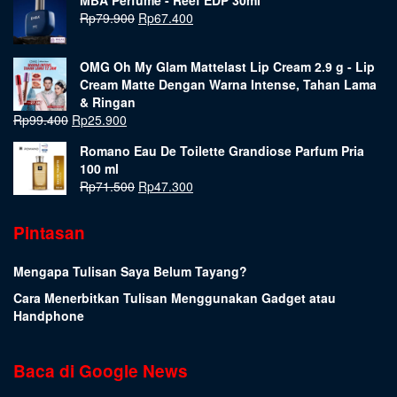
Rp
79.900
Rp
67.400
OMG Oh My Glam Mattelast Lip Cream 2.9 g - Lip
Cream Matte Dengan Warna Intense, Tahan Lama
& Ringan
Rp
99.400
Rp
25.900
Romano Eau De Toilette Grandiose Parfum Pria
100 ml
Rp
71.500
Rp
47.300
Pintasan
Mengapa Tulisan Saya Belum Tayang?
Cara Menerbitkan Tulisan Menggunakan Gadget atau
Handphone
Baca di Google News