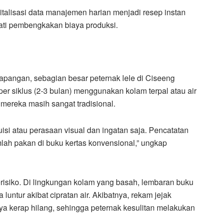
talisasi data manajemen harian menjadi resep instan
ati pembengkakan biaya produksi.
apangan, sebagian besar peternak lele di Ciseeng
per siklus (2-3 bulan) menggunakan kolam terpal atau air
 mereka masih sangat tradisional.
si atau perasaan visual dan ingatan saja. Pencatatan
mlah pakan di buku kertas konvensional,” ungkap
 berisiko. Di lingkungan kolam yang basah, lembaran buku
a luntur akibat cipratan air. Akibatnya, rekam jejak
nya kerap hilang, sehingga peternak kesulitan melakukan