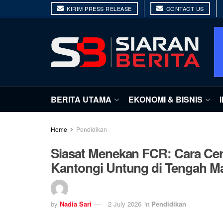
KIRIM PRESS RELEASE
CONTACT US
BERITA UTAMA
EKONOMI & BISNIS
Home
Pendidikan
Siasat Menekan FCR: Cara Cer
Kantongi Untung di Tengah M
by
Nadia Sari
2 July 2026
in
Pendidikan