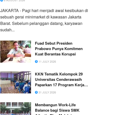
8 AUGUST 2026
JAKARTA - Pagi hari menjadi awal kesibukan di
sebuah gerai minimarket di kawasan Jakarta
Barat. Sebelum pelanggan datang, karyawan
sudah...
Fuad Sebut Presiden
Prabowo Punya Komitmen
Kuat Berantas Korupsi
11 JULY 2026
KKN Tematik Kelompok 29
Universitas Cenderawasih
Paparkan 17 Program Kerja di
Kampung Pasir Hitam
31 JULY 2026
Membangun Work-Life
Balance bagi Siswa SMK