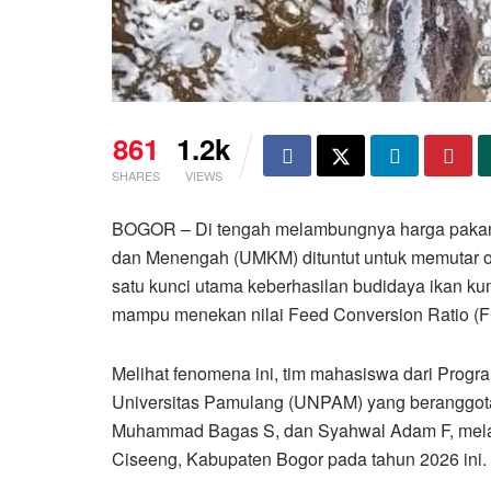
861
1.2k
SHARES
VIEWS
BOGOR – Di tengah melambungnya harga pakan pa
dan Menengah (UMKM) dituntut untuk memutar o
satu kunci utama keberhasilan budidaya ikan kum
mampu menekan nilai Feed Conversion Ratio (FC
Melihat fenomena ini, tim mahasiswa dari Progr
Universitas Pamulang (UNPAM) yang beranggota
Muhammad Bagas S, dan Syahwal Adam F, melaku
Ciseeng, Kabupaten Bogor pada tahun 2026 ini.