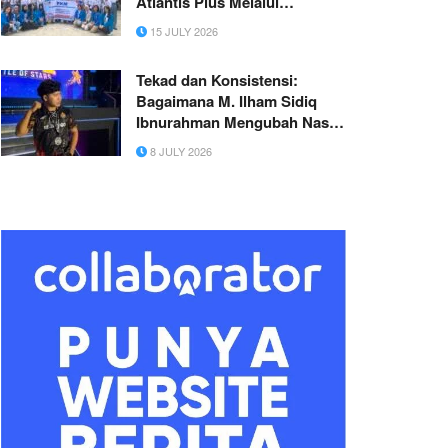
Atlantis Plus Melalui
Manajemen Waktu dan
15 JULY 2026
Kesehatan Mental
Tekad dan Konsistensi:
Bagaimana M. Ilham Sidiq
Ibnurahman Mengubah Nasib
Lewat Game
8 JULY 2026