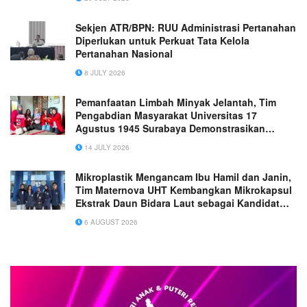
bukan gambar logo, brosur, tanpa ada tulisan)
(dilarang mencantumkan nomor telepon,
Sekjen ATR/BPN: RUU Administrasi Pertanahan
website )
Diperlukan untuk Perkuat Tata Kelola
Pertanahan Nasional
8 JULY 2026
Pemanfaatan Limbah Minyak Jelantah, Tim
Pengabdian Masyarakat Universitas 17
Agustus 1945 Surabaya Demonstrasikan
Pembuatan Lilin Aromaterapi Di Pabrik
14 JULY 2026
Kerupuk
Mikroplastik Mengancam Ibu Hamil dan Janin,
Tim Maternova UHT Kembangkan Mikrokapsul
Ekstrak Daun Bidara Laut sebagai Kandidat
Antiinflamasi Plasenta
6 AUGUST 2026