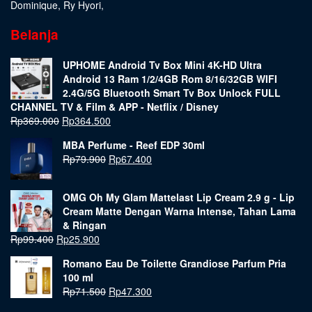
Dominique
,
Ry Hyori
,
Belanja
UPHOME Android Tv Box Mini 4K-HD Ultra
Android 13 Ram 1/2/4GB Rom 8/16/32GB WIFI
2.4G/5G Bluetooth Smart Tv Box Unlock FULL
CHANNEL TV & Film & APP - Netflix / Disney
Rp
369.000
Rp
364.500
MBA Perfume - Reef EDP 30ml
Rp
79.900
Rp
67.400
OMG Oh My Glam Mattelast Lip Cream 2.9 g - Lip
Cream Matte Dengan Warna Intense, Tahan Lama
& Ringan
Rp
99.400
Rp
25.900
Romano Eau De Toilette Grandiose Parfum Pria
100 ml
Rp
71.500
Rp
47.300