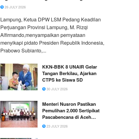
26 JULY 2026
Lampung, Ketua DPW LSM Pedang Keadilan
Perjuangan Provinsi Lampung, M. Rizqi
Alfirmando,menyampaikan pernyataan
menyikapi pidato Presiden Republik Indonesia,
Prabowo Subianto,...
KKN-BBK 8 UNAIR Gelar
Tangan Berkilau, Ajarkan
CTPS ke Siswa SD
30 JULY 2026
Menteri Nusron Pastikan
Pemulihan 2.000 Sertipikat
Pascabencana di Aceh
Tamiang Rampung Akhir
23 JULY 2026
Desember