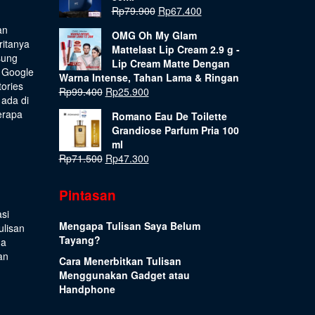
Rp
79.900
Rp
67.400
an
OMG Oh My Glam
ritanya
Mattelast Lip Cream 2.9 g -
sung
Lip Cream Matte Dengan
 Google
Warna Intense, Tahan Lama & Ringan
tories
Rp
99.400
Rp
25.900
 ada di
erapa
Romano Eau De Toilette
Grandiose Parfum Pria 100
ml
Rp
71.500
Rp
47.300
Pintasan
si
Mengapa Tulisan Saya Belum
ulisan
Tayang?
ua
an
Cara Menerbitkan Tulisan
Menggunakan Gadget atau
Handphone