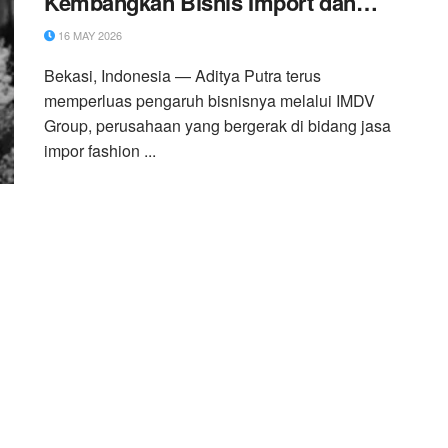
Kembangkan Bisnis Import dan
Media berita Serta Masuk Forum
16 MAY 2026
Asia
Bekasi, Indonesia — Aditya Putra terus
memperluas pengaruh bisnisnya melalui IMDV
Group, perusahaan yang bergerak di bidang jasa
impor fashion ...