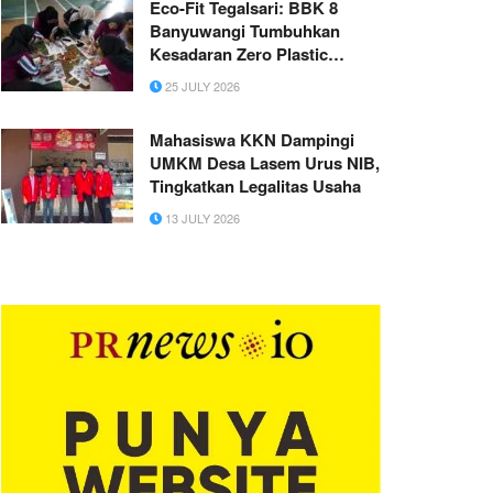
Eco-Fit Tegalsari: BBK 8
Banyuwangi Tumbuhkan
Kesadaran Zero Plastic
melalui Eco Printing Tote Bag
25 JULY 2026
Dukung SDGs 3 dan SDGs 12
Mahasiswa KKN Dampingi
UMKM Desa Lasem Urus NIB,
Tingkatkan Legalitas Usaha
13 JULY 2026