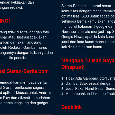
dengan kebijakan dan
Siaran-Berita.com portal berita
angan redaksi.
komunitas dengan mengutamak
optimalisasi SEO untuk setiap be
ING!
sehingga berita kamu akan lang
muncul di halaman 1 google dan
News serta selalu menjadi Top S
yang tidak disertai dengan foto
Google News, apabila kata kunci
bar atau ilustrasi tidak akan
judul dan kata kunci muncul beb
asikan dan akan langsung
kali didalam tulisan kamu.
 oleh Redaksi. Gambar harus
ungannya dengan tulisan ya dan
to selfie penulis
Mengapa Tulisan Saya
Dihapus?
asi Siaran-Berita.com
1. Tidak Ada Gambar/Foto/Ilustra
emudahkan membaca berita
2. Gambar tidak sesuai dengan t
di Siaran-berita.com segera
3. Judul Pakai Huruf Besar Sem
 aplikasi khusus untuk Android
4. Menambahkan Link atau Taut
le Play dan nikmati kemudahan
 berita langsung dari gadget
Backlink