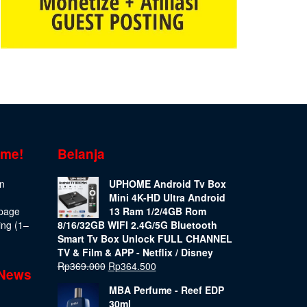
ome!
Belanja
on
UPHOME Android Tv Box
Mini 4K-HD Ultra Android
epage
13 Ram 1/2/4GB Rom
ing (1–
8/16/32GB WIFI 2.4G/5G Bluetooth
Smart Tv Box Unlock FULL CHANNEL
TV & Film & APP - Netflix / Disney
Rp
369.000
Rp
364.500
 News
MBA Perfume - Reef EDP
30ml