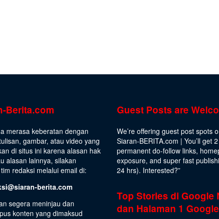
n-Berita.com
Guest Posts are Welc
da merasa keberatan dengan
We’re offering guest post spots 
ulisan, gambar, atau video yang
Siaran-BERITA.com | You’ll get 2
kan di situs ini karena alasan hak
permanent do-follow links, hom
au alasan lainnya, silakan
exposure, and super fast publish
tim redaksi melalui email di:
24 hrs).
Interested
?”
ksi@siaran-berita.com
Top Stories di Google
an segera meninjau dan
dan Halaman 1 Google
us konten yang dimaksud