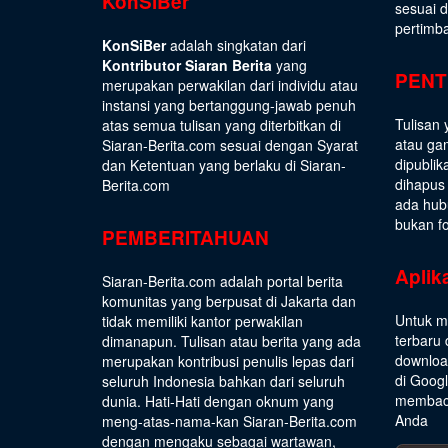
KonSiBer
sesuai 
pertimb
KonSiBer
adalah singkatan dari
Kontributor Siaran Berita
yang
PENT
merupakan perwakilan dari individu atau
instansi yang bertanggung-jawab penuh
Tulisan 
atas semua tulisan yang diterbitkan di
atau gam
Siaran-Berita.com sesuai dengan
Syarat
dipublik
dan Ketentuan
yang berlaku di Siaran-
dihapus
Berita.com
ada hub
bukan fo
PEMBERITAHUAN
Aplik
Siaran-Berita.com adalah portal berita
komunitas yang berpusat di Jakarta dan
Untuk m
tidak memiliki kantor perwakilan
terbaru 
dimanapun. Tulisan atau berita yang ada
download
merupakan kontribusi penulis lepas dari
di Goog
seluruh Indonesia bahkan dari seluruh
membaca
dunia. Hati-Hati dengan oknum yang
Anda
meng-atas-nama-kan Siaran-Berita.com
dengan mengaku sebagai wartawan,