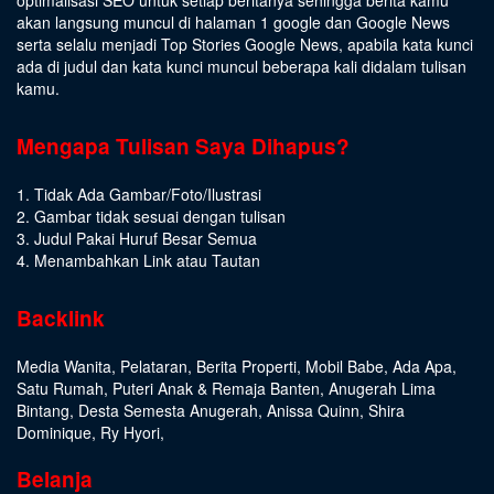
akan langsung muncul di halaman 1 google dan Google News
serta selalu menjadi Top Stories Google News, apabila kata kunci
ada di judul dan kata kunci muncul beberapa kali didalam tulisan
kamu.
Mengapa Tulisan Saya Dihapus?
1. Tidak Ada Gambar/Foto/Ilustrasi
2. Gambar tidak sesuai dengan tulisan
3. Judul Pakai Huruf Besar Semua
4. Menambahkan Link atau Tautan
Backlink
Media Wanita
,
Pelataran
,
Berita Properti
,
Mobil Babe
,
Ada Apa
,
Satu Rumah
,
Puteri Anak & Remaja Banten
,
Anugerah Lima
Bintang
,
Desta Semesta Anugerah
,
Anissa Quinn
,
Shira
Dominique
,
Ry Hyori
,
Belanja