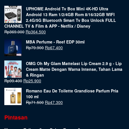
UPHOME Android Tv Box Mini 4K-HD Ultra
Android 13 Ram 1/2/4GB Rom 8/16/32GB WIFI
2.4G/5G Bluetooth Smart Tv Box Unlock FULL
CHANNEL TV & Film & APP - Netflix / Disney
Rp
369.000
Rp
364.500
MBA Perfume - Reef EDP 30ml
Rp
79.900
Rp
67.400
OMG Oh My Glam Mattelast Lip Cream 2.9 g - Lip
Cream Matte Dengan Warna Intense, Tahan Lama
& Ringan
Rp
99.400
Rp
25.900
Romano Eau De Toilette Grandiose Parfum Pria
100 ml
Rp
71.500
Rp
47.300
Pintasan