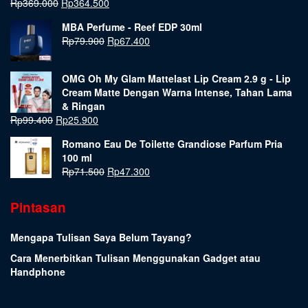
Rp
369.000
Rp
364.500
MBA Perfume - Reef EDP 30ml
Rp
79.900
Rp
67.400
OMG Oh My Glam Mattelast Lip Cream 2.9 g - Lip
Cream Matte Dengan Warna Intense, Tahan Lama
& Ringan
Rp
99.400
Rp
25.900
Romano Eau De Toilette Grandiose Parfum Pria
100 ml
Rp
71.500
Rp
47.300
Pintasan
Mengapa Tulisan Saya Belum Tayang?
Cara Menerbitkan Tulisan Menggunakan Gadget atau
Handphone