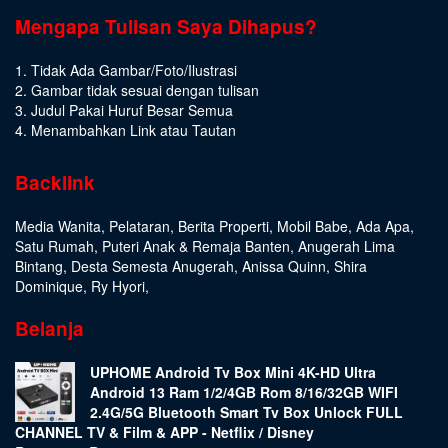
Mengapa Tulisan Saya Dihapus?
1. Tidak Ada Gambar/Foto/Ilustrasi
2. Gambar tidak sesuai dengan tulisan
3. Judul Pakai Huruf Besar Semua
4. Menambahkan Link atau Tautan
Backlink
Media Wanita
,
Pelataran
,
Berita Properti
,
Mobil Babe
,
Ada Apa
,
Satu Rumah
,
Puteri Anak & Remaja Banten
,
Anugerah Lima
Bintang
,
Desta Semesta Anugerah
,
Anissa Quinn
,
Shira
Dominique
,
Ry Hyori
,
Belanja
UPHOME Android Tv Box Mini 4K-HD Ultra
Android 13 Ram 1/2/4GB Rom 8/16/32GB WIFI
2.4G/5G Bluetooth Smart Tv Box Unlock FULL
CHANNEL TV & Film & APP - Netflix / Disney